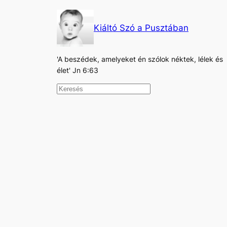
Kiáltó Szó a Pusztában
'A beszédek, amelyeket én szólok néktek, lélek és
élet' Jn 6:63
K
e
r
e
s
é
s