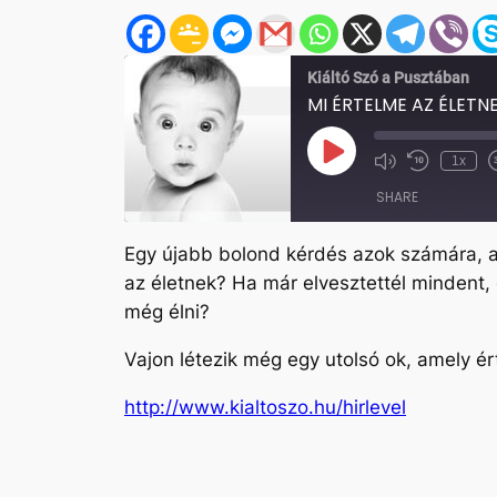
Kiáltó Szó a Pusztában
MI ÉRTELME AZ ÉLETN
Play
1x
Mute/Unmute
Rewind
Episode
Episode
10
SHARE
Seconds
Egy újabb bolond kérdés azok számára, a
SHARE
az életnek? Ha már elvesztettél mindent,
LINK
még élni?
EMBED
Vajon létezik még egy utolsó ok, amely 
http://www.kialtoszo.hu/hirlevel