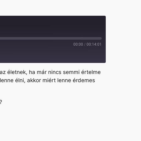
00:00
/
00:14:01
az életnek, ha már nincs semmi értelme
lenne élni, akkor miért lenne érdemes
?