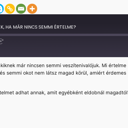
EK, HA MÁR NINCS SEMMI ÉRTELME?
Fast
Forward
30
seconds
kiknek már nincsen semmi veszítenivalójuk. Mi értelme 
 és semmi okot nem látsz magad körül, amiért érdemes 
értelmet adhat annak, amit egyébként eldobnál magadtól