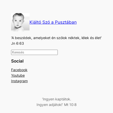
Kiáltó Szó a Pusztában
'A beszédek, amelyeket én szólok néktek, lélek és élet'
Jn 6:63
K
e
Social
r
Facebook
e
Youtube
s
Instagram
é
s
‘Ingyen kaptátok.
Ingyen adjátok!’ Mt 10:8