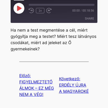
Play
1x
00:00
/
00:18:56
Rewind
Fast
Episode
10
Forward
SHARE
Seconds
30
seconds
Ha nem a test megmentése a cél, miért
SHARE
gyógyítja meg a testet? Miért tesz látványos
csodákat, miért ad jeleket az Ő
LINK
gyermekeinek?
EMBED
Előző:
Következő:
FIGYELMEZTETŐ
ERDÉLY ÚJRA
ÁLMOK – EZ MÉG
A MAGYAROKÉ
NEM A VÉG!