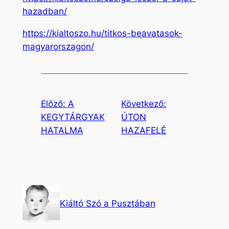
hazadban/
https://kialtoszo.hu/titkos-beavatasok-
magyarorszagon/
Előző:
A
Következő:
KEGYTÁRGYAK
ÚTON
HATALMA
HAZAFELÉ
Kiáltó Szó a Pusztában