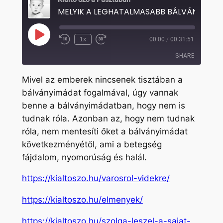
MELYIK A LEGHATALMASABB BÁLVÁNY?
Play
1x
00:00
/
00:31:51
Rewind
Fast
Episode
10
Forward
SHARE
Seconds
30
seconds
Mivel az emberek nincsenek tisztában a
SHARE
bálványimádat fogalmával, úgy vannak
benne a bálványimádatban, hogy nem is
LINK
tudnak róla. Azonban az, hogy nem tudnak
EMBED
róla, nem mentesíti őket a bálványimádat
következményétől, ami a betegség
fájdalom, nyomorúság és halál.
https://kialtoszo.hu/varosrol-videkre/
https://kialtoszo.hu/elmenyek/
https://kialtoszo.hu/szolga-leszel-a-sajat-