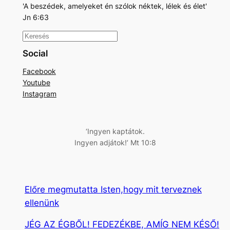
'A beszédek, amelyeket én szólok néktek, lélek és élet'
Jn 6:63
K
e
Social
r
Facebook
e
Youtube
s
Instagram
é
s
‘Ingyen kaptátok.
Ingyen adjátok!’ Mt 10:8
Előre megmutatta Isten,hogy mit terveznek
ellenünk
JÉG AZ ÉGBŐL! FEDEZÉKBE, AMÍG NEM KÉSŐ!