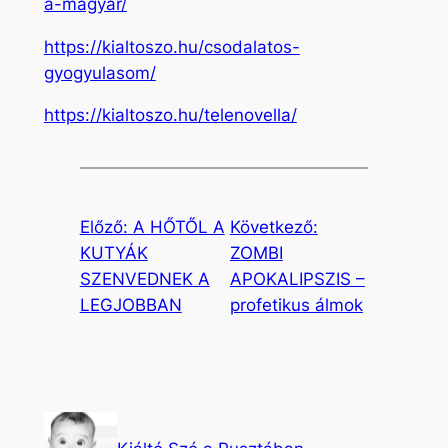
a-magyar/
https://kialtoszo.hu/csodalatos-
gyogyulasom/
https://kialtoszo.hu/telenovella/
Előző:
A HŐTŐL A
Következő:
KUTYÁK
ZOMBI
SZENVEDNEK A
APOKALIPSZIS –
LEGJOBBAN
profetikus álmok