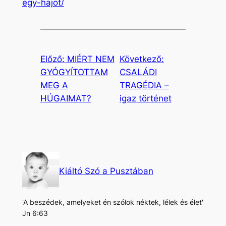
egy-hajot/
Előző:
MIÉRT NEM
Következő:
GYÓGYÍTOTTAM
CSALÁDI
MEG A
TRAGÉDIA –
HÚGAIMAT?
igaz történet
Kiáltó Szó a Pusztában
'A beszédek, amelyeket én szólok néktek, lélek és élet'
Jn 6:63