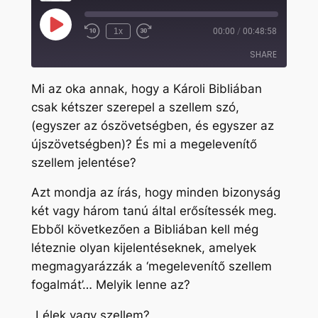
Play
1x
00:00
/
00:48:58
Rewind
Fast
Episode
10
Forward
SHARE
Seconds
30
seconds
Mi az oka annak, hogy a Károli Bibliában
SHARE
csak kétszer szerepel a szellem szó,
(egyszer az ószövetségben, és egyszer az
LINK
újszövetségben)? És mi a megelevenítő
EMBED
szellem jelentése?
Azt mondja az írás, hogy minden bizonyság
két vagy három tanú által erősítessék meg.
Ebből következően a Bibliában kell még
léteznie olyan kijelentéseknek, amelyek
megmagyarázzák a ‘megelevenítő szellem
fogalmát’… Melyik lenne az?
„Lélek vagy szellem?