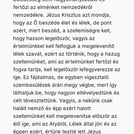
fertőzi az elménket nemzedékről
nemzedékre. Jézus Krisztus azt mondja,
hogy az Ő beszéde élet és lélek, de pont
azért, mert beszéd, a szellemiségre kell,
hogy hasson legelőször, vagyis az
értelmünkkel kell felfogjuk a megelevenítő
lélek szavát, ezért az történik, hogy a hazug
szellemünket, ami az értelmünket fertőzi és
fogva tartja, kell legelőször lefegyverezze az
ige. Ez fájdalmas, de egyben vigasztaló
szembesülések árán megy végbe, mert így
láthatjuk be, hogy nagyon eltévelyedtünk és
célt tévesztettünk. Vagyis, a nekünk csak
halált nemző és épp ezért halott
szellemünket kell megelevenítse először az
élő ige, ami az Atyától, Lélek által jön és az
éppen ezért, értünk testté lett Jézus