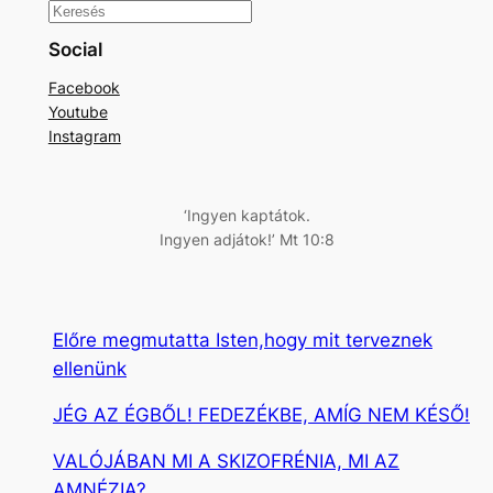
K
e
Social
r
Facebook
e
Youtube
s
Instagram
é
s
‘Ingyen kaptátok.
Ingyen adjátok!’ Mt 10:8
Előre megmutatta Isten,hogy mit terveznek
ellenünk
JÉG AZ ÉGBŐL! FEDEZÉKBE, AMÍG NEM KÉSŐ!
VALÓJÁBAN MI A SKIZOFRÉNIA, MI AZ
AMNÉZIA?