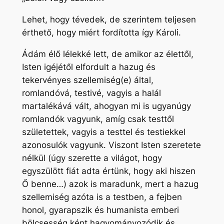
Lehet, hogy tévedek, de szerintem teljesen
érthető, hogy miért fordította így Károli.
Ádám élő lélekké lett, de amikor az élettől,
Isten igéjétől elfordult a hazug és
tekervényes szellemiség(e) által,
romlandóvá, testivé, vagyis a halál
martalékává vált, ahogyan mi is ugyanúgy
romlandók vagyunk, amíg csak testtől
születettek, vagyis a testtel és testiekkel
azonosulók vagyunk. Viszont Isten szeretete
nélkül (úgy szerette a világot, hogy
egyszülött fiát adta értünk, hogy aki hiszen
Ő benne…) azok is maradunk, mert a hazug
szellemiség azóta is a testben, a fejben
honol, gyarapszik és humanista emberi
bölcsesség ként hagyományozódik és