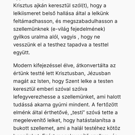
Krisztus ajkán keresztül szól(t), hogy a
lelkiismeret belső hallása által a lelkünk
feltámadhasson, és megszabadulhasson a
szellemünknek (e-világ fejedelmének)
gyilkos uralma alól, vagyis , hogy ne
vesszünk el a testhez tapadva a testtel
együtt.
Modern kifejezéssel élve, átkonvertálta az
értünk testté lett Krisztusban, Jézusban
magát az Isten, hogy Szent lelke a testen
keresztül emberi szóval szólva
lefegyverezhesse a szellemünket, ami halott
tudássá akarna gyúrni mindent. A fertőzött
elménk által érthetővé, „testi” szóvá tette a
megelevenítő lelket, hogy hatástalanítsa a
bukott szellemet, ami a halál testéhez kötöz