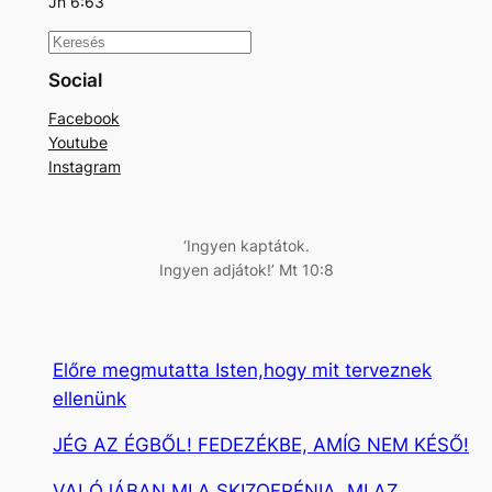
Jn 6:63
K
e
Social
r
Facebook
e
Youtube
s
Instagram
é
s
‘Ingyen kaptátok.
Ingyen adjátok!’ Mt 10:8
Előre megmutatta Isten,hogy mit terveznek
ellenünk
JÉG AZ ÉGBŐL! FEDEZÉKBE, AMÍG NEM KÉSŐ!
VALÓJÁBAN MI A SKIZOFRÉNIA, MI AZ