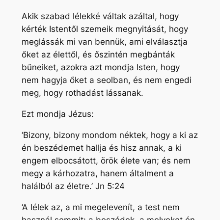
Akik szabad lélekké váltak azáltal, hogy
kérték Istentől szemeik megnyitását, hogy
meglássák mi van bennük, ami elválasztja
őket az élettől, és őszintén megbánták
bűneiket, azokra azt mondja Isten, hogy
nem hagyja őket a seolban, és nem engedi
meg, hogy rothadást lássanak.
Ezt mondja Jézus:
‘Bizony, bizony mondom néktek, hogy a ki az
én beszédemet hallja és hisz annak, a ki
engem elbocsátott, örök élete van; és nem
megy a kárhozatra, hanem általment a
halálból az életre.’ Jn 5:24
‘A lélek az, a mi megelevenít, a test nem
használ semmit: a beszédek, a melyeket én