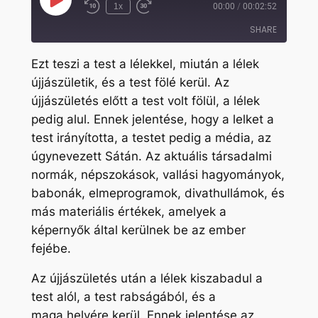
Play
1x
00:00
/
00:02:52
Rewind
Fast
Episode
10
Forward
SHARE
Seconds
30
seconds
Ezt teszi a test a lélekkel, miután a lélek
SHARE
újjászületik, és a test fölé kerül. Az
újjászületés előtt a test volt fölül, a lélek
LINK
pedig alul. Ennek jelentése, hogy a lelket a
EMBED
test irányította, a testet pedig a média, az
úgynevezett Sátán. Az aktuális társadalmi
normák, népszokások, vallási hagyományok,
babonák, elmeprogramok, divathullámok, és
más materiális értékek, amelyek a
képernyők által kerülnek be az ember
fejébe.
Az újjászületés után a lélek kiszabadul a
test alól, a test rabságából, és a
maga helyére kerül. Ennek jelentése az,