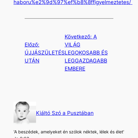
haboru%e2%9d%97%ef%b8%8ffigyelmeztetes/
Következő:
A
Előző:
VILÁG
ÚJJÁSZÜLETÉS
LEGOKOSABB ÉS
UTÁN
LEGGAZDAGABB
EMBERE
Kiáltó Szó a Pusztában
'A beszédek, amelyeket én szólok néktek, lélek és élet'