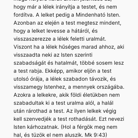
hogy már a lélek irányítja a testet, és nem
fordítva. A lelket pedig a Mindenható Isten.
Azonban az elején a test megtesz mindent,
hogy a lelket levesse a hátáról, és
visszaszerezze a lélek feletti uralmát.
Viszont ha a lélek hűséges marad ahhoz, aki
visszaadta neki az Isten szerinti
szabadságát és hatalmát, többé sosem lesz
a test rabja. Ekképp, amikor eljön a test
utolsó órája, a lélek szabadon távozik, és
visszamegy Istenhez, a mennyek országába.
Azokra a lelkekre, akik földi életükben nem
szabadultak ki a test uralma alól, a halál
után rárothad a test. Az ilyen lelkek végig
kell szenvedjék a test rothadását. Ezt nevezi
Isten kárhozatnak. (Hol a férgök meg nem
hal, és tüzök el nem aluszik. Mk 9:43)