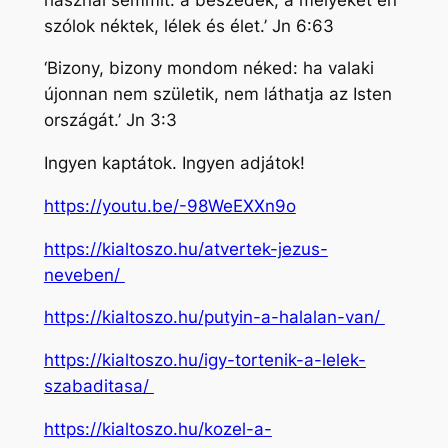
szólok néktek, lélek és élet.’ Jn 6:63
‘Bizony, bizony mondom néked: ha valaki
újonnan nem születik, nem láthatja az Isten
országát.’ Jn 3:3
Ingyen kaptátok. Ingyen adjátok!
https://youtu.be/-98WeEXXn9o
https://kialtoszo.hu/atvertek-jezus-
neveben/
https://kialtoszo.hu/putyin-a-halalan-van/
https://kialtoszo.hu/igy-tortenik-a-lelek-
szabaditasa/
https://kialtoszo.hu/kozel-a-