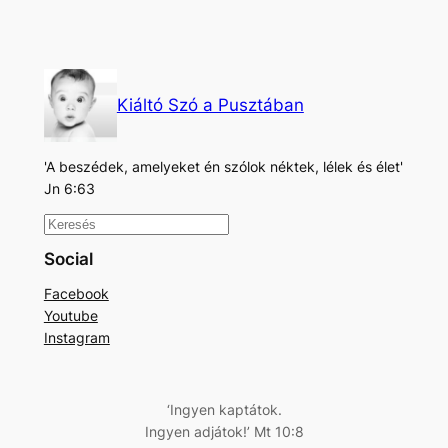
Kiáltó Szó a Pusztában
'A beszédek, amelyeket én szólok néktek, lélek és élet'
Jn 6:63
K
e
Social
r
Facebook
e
Youtube
s
Instagram
é
s
‘Ingyen kaptátok.
Ingyen adjátok!’ Mt 10:8