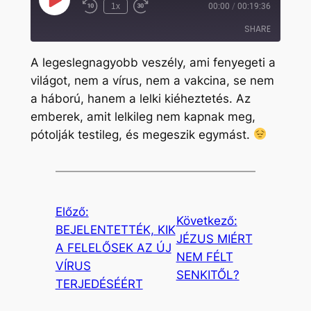
Play
1x
00:00
/
00:19:36
Rewind
Fast
Episode
10
Forward
SHARE
Seconds
30
seconds
A legeslegnagyobb veszély, ami fenyegeti a
SHARE
világot, nem a vírus, nem a vakcina, se nem
a háború, hanem a lelki kiéheztetés. Az
LINK
emberek, amit lelkileg nem kapnak meg,
EMBED
pótolják testileg, és megeszik egymást.
Előző:
Következő:
BEJELENTETTÉK, KIK
JÉZUS MIÉRT
A FELELŐSEK AZ ÚJ
NEM FÉLT
VÍRUS
SENKITŐL?
TERJEDÉSÉÉRT