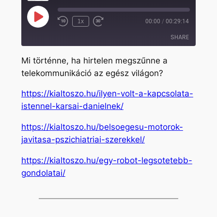
Play
1x
00:00
/
00:29:14
Rewind
Fast
Episode
10
Forward
SHARE
Seconds
30
seconds
Mi történne, ha hirtelen megszűnne a
SHARE
telekommunikáció az egész világon?
LINK
https://kialtoszo.hu/ilyen-volt-a-kapcsolata-
EMBED
istennel-karsai-danielnek/
https://kialtoszo.hu/belsoegesu-motorok-
javitasa-pszichiatriai-szerekkel/
https://kialtoszo.hu/egy-robot-legsotetebb-
gondolatai/