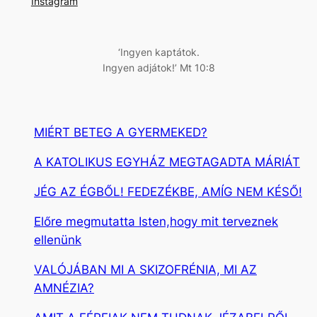
Instagram
é
s
‘Ingyen kaptátok.
Ingyen adjátok!’ Mt 10:8
MIÉRT BETEG A GYERMEKED?
A KATOLIKUS EGYHÁZ MEGTAGADTA MÁRIÁT
JÉG AZ ÉGBŐL! FEDEZÉKBE, AMÍG NEM KÉSŐ!
Előre megmutatta Isten,hogy mit terveznek
ellenünk
VALÓJÁBAN MI A SKIZOFRÉNIA, MI AZ
AMNÉZIA?