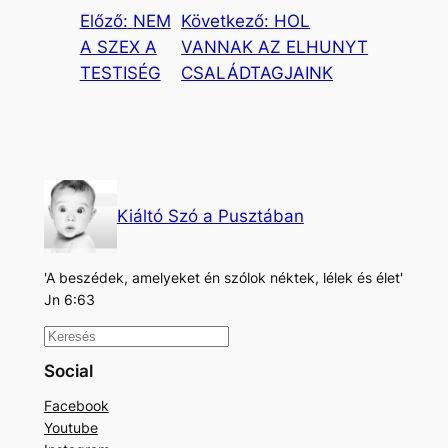
Előző:
NEM
Következő:
HOL
A SZEX A
VANNAK AZ ELHUNYT
TESTISÉG
CSALÁDTAGJAINK
Kiáltó Szó a Pusztában
'A beszédek, amelyeket én szólok néktek, lélek és élet'
Jn 6:63
K
e
Social
r
Facebook
e
Youtube
s