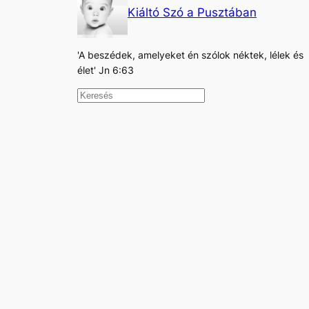
Kiáltó Szó a Pusztában
'A beszédek, amelyeket én szólok néktek, lélek és
élet' Jn 6:63
K
e
r
e
s
é
s