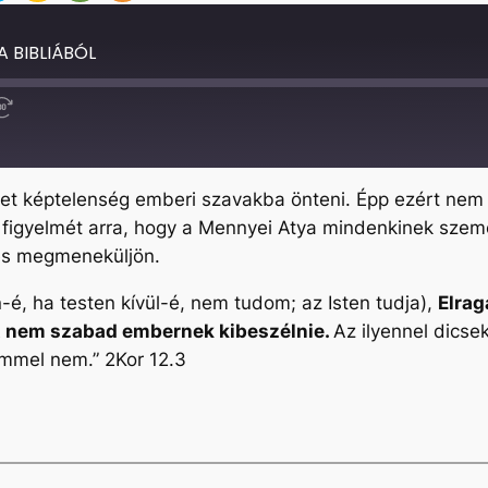
 BIBLIÁBÓL
Fast
Forward
30
seconds
et képtelenség emberi szavakba önteni. Épp ezért nem 
figyelmét arra, hogy a Mennyei Atya mindenkinek szemé
 és megmeneküljön.
-é, ha testen kívül-é, nem tudom; az Isten tudja),
Elrag
t nem szabad embernek kibeszélnie.
Az ilyennel dic
mmel nem.” 2Kor 12.3