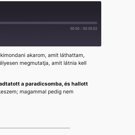
00:00
/
00:30:02
kimondani akarom, amit láthattam,
lyesen megmutatja, amit látnia kell
adtatott a paradicsomba, és hallott
sekeszem; magammal pedig nem