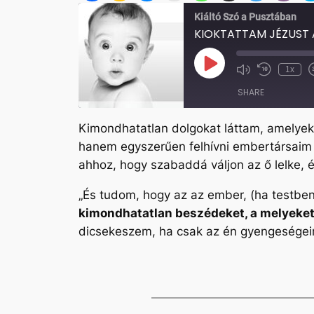
Kiáltó Szó a Pusztában
KIOKTATTAM JÉZUST A
Play
1x
Mute/Unmute
Rewind
Episode
Episode
10
SHARE
Seconds
Kimondhatatlan dolgokat láttam, amelyek
SHARE
hanem egyszerűen felhívni embertársaim 
LINK
ahhoz, hogy szabaddá váljon az ő lelke,
EMBED
„És tudom, hogy az az ember, (ha testben
kimondhatatlan beszédeket, a melyeke
dicsekeszem, ha csak az én gyengeségei