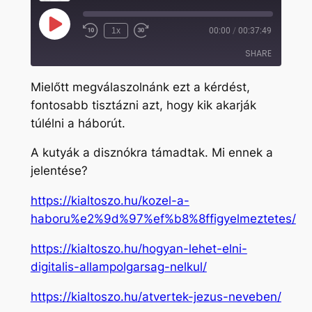
Play
1x
00:00
/
00:37:49
Rewind
Fast
Episode
10
Forward
SHARE
Seconds
30
seconds
Mielőtt megválaszolnánk ezt a kérdést,
SHARE
fontosabb tisztázni azt, hogy kik akarják
túlélni a háborút.
LINK
EMBED
A kutyák a disznókra támadtak. Mi ennek a
jelentése?
https://kialtoszo.hu/kozel-a-
haboru%e2%9d%97%ef%b8%8ffigyelmeztetes/
https://kialtoszo.hu/hogyan-lehet-elni-
digitalis-allampolgarsag-nelkul/
https://kialtoszo.hu/atvertek-jezus-neveben/