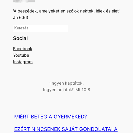
'A beszédek, amelyeket én szólok néktek, lélek és élet'
Jn 6:63
K
e
Social
r
Facebook
e
Youtube
s
Instagram
é
s
‘Ingyen kaptátok.
Ingyen adjátok!’ Mt 10:8
MIÉRT BETEG A GYERMEKED?
EZÉRT NINCSENEK SAJÁT GONDOLATAI A