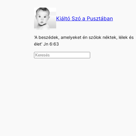
Kiáltó Szó a Pusztában
'A beszédek, amelyeket én szólok néktek, lélek és
élet' Jn 6:63
K
e
r
e
s
é
s