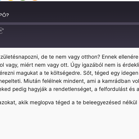
APÓ?
Fast
Forward
30
seconds
születésnapozni, de te nem vagy otthon? Ennek ellenére 
 hol vagy, miért nem vagy ott. Úgy igazából nem is érdek
rezni magukat a te költségedre. Sőt, téged egy idegen 
epelteti. Miután felélnek mindent, ami a kamrádban vo
eked pedig hagyják a rendetlenséget, a felfordulást és 
azokat, akik meglopva téged a te beleegyezésed nélkül