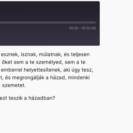
00:00
/
00:53:00
esznek, isznak, múlatnak, és teljesen
li őket sem a te személyed, sem a te
emberrel helyettesítenek, aki úgy tesz,
lt, és megrongálják a házad, mindenki
a szemetet.
 ezt teszik a házadban?