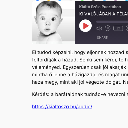
Kiáltó Szó a Pusztában
KI VALÓJÁBAN A TÉL
Play
1x
Mute/Unmute
Rewind
Episode
Episode
10
SHARE
Seconds
El tudod képzelni, hogy eljönnek hozzád 
SHARE
felfordítják a házad. Senki sem kérdi, te
LINK
véleményed. Egyszerűen csak jól akarják é
mintha ő lenne a házigazda, és magát ünn
EMBED
haza megy, mint aki jól végezte dolgát. N
Kérdés: a barátaidnak tudnád-e nevezni 
https://kialtoszo.hu/audio/