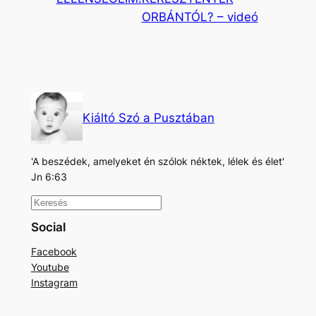
ORBÁNTÓL? – videó
Kiáltó Szó a Pusztában
'A beszédek, amelyeket én szólok néktek, lélek és élet'
Jn 6:63
K
e
Social
r
Facebook
e
Youtube
s
Instagram
é
s