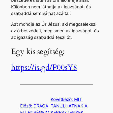
beszéde és Isten átformáló ereje által.
Különben nem láthatja az igazságot, és
szabaddá sem válhat azáltal.
Azt mondja az Úr Jézus, aki megcselekszi
az ő beszédeit, megismeri az igazságot, és
az igazság szabaddá teszi őt.
Egy kis segítség:
https://is.gd/P00sY8
Következő:
MIT
Előző:
DRÁGA
TANULHATNAK A
ELLENSÉGEIM!
KERESZTÉNYEK