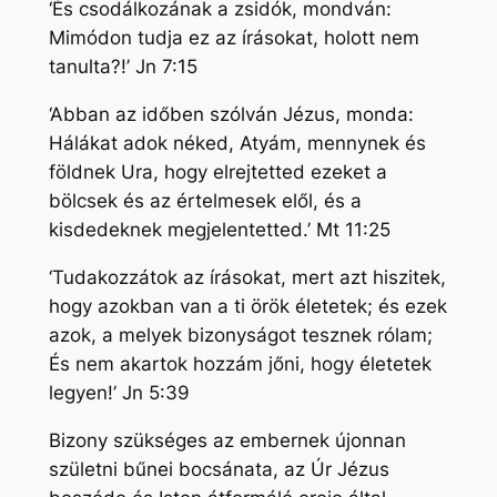
‘És csodálkozának a zsidók, mondván:
Mimódon tudja ez az írásokat, holott nem
tanulta?!’ Jn 7:15
‘Abban az időben szólván Jézus, monda:
Hálákat adok néked, Atyám, mennynek és
földnek Ura, hogy elrejtetted ezeket a
bölcsek és az értelmesek elől, és a
kisdedeknek megjelentetted.’ Mt 11:25
‘Tudakozzátok az írásokat, mert azt hiszitek,
hogy azokban van a ti örök életetek; és ezek
azok, a melyek bizonyságot tesznek rólam;
És nem akartok hozzám jőni, hogy életetek
legyen!’ Jn 5:39
Bizony szükséges az embernek újonnan
születni bűnei bocsánata, az Úr Jézus