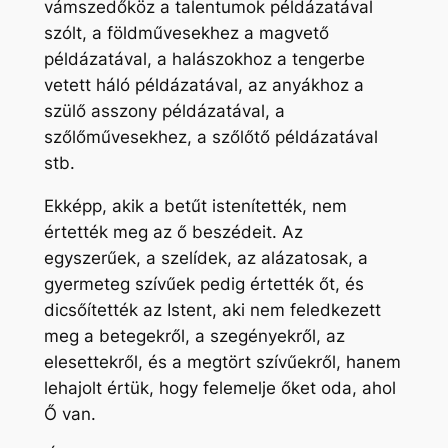
vámszedőköz a talentumok példázatával
szólt, a földművesekhez a magvető
példázatával, a halászokhoz a tengerbe
vetett háló példázatával, az anyákhoz a
szülő asszony példázatával, a
szőlőművesekhez, a szőlőtő példázatával
stb.
Ekképp, akik a betűt istenítették, nem
értették meg az ő beszédeit. Az
egyszerűek, a szelídek, az alázatosak, a
gyermeteg szívűek pedig értették őt, és
dicsőítették az Istent, aki nem feledkezett
meg a betegekről, a szegényekről, az
elesettekről, és a megtört szívűekről, hanem
lehajolt értük, hogy felemelje őket oda, ahol
Ő van.