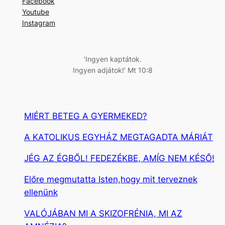
Facebook
e
Youtube
s
Instagram
é
s
‘Ingyen kaptátok.
Ingyen adjátok!’ Mt 10:8
MIÉRT BETEG A GYERMEKED?
A KATOLIKUS EGYHÁZ MEGTAGADTA MÁRIÁT
JÉG AZ ÉGBŐL! FEDEZÉKBE, AMÍG NEM KÉSŐ!
Előre megmutatta Isten,hogy mit terveznek
ellenünk
VALÓJÁBAN MI A SKIZOFRÉNIA, MI AZ