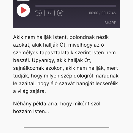
Play
1x
00:00
/
00:17:46
Rewind
Fast
Episode
10
Forward
SHARE
Seconds
30
seconds
Akik nem hallják Istent, bolondnak nézik
SHARE
azokat, akik hallják Őt, mivelhogy az ő
személyes tapasztalataik szerint Isten nem
LINK
beszél. Ugyanígy, akik hallják Őt,
EMBED
sajnálkoznak azokon, akik nem hallják, mert
tudják, hogy milyen szép dologról maradnak
le azáltal, hogy élő szavát hangját lecserélik
a világ zajára.
Néhány példa arra, hogy miként szól
hozzám Isten…