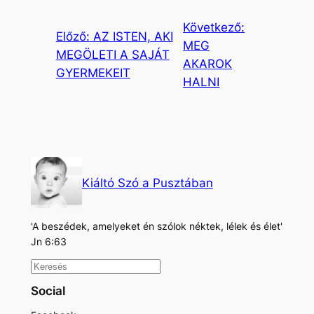
Következő:
Előző:
AZ ISTEN, AKI
MEG
MEGÖLETI A SAJÁT
AKAROK
GYERMEKEIT
HALNI
Kiáltó Szó a Pusztában
'A beszédek, amelyeket én szólok néktek, lélek és élet'
Jn 6:63
K
e
Social
r