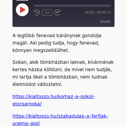
Play
1x
00:00
/
00:43:15
Rewind
Fast
Episode
10
Forward
SHARE
Seconds
30
seconds
A legtöbb fenevad báránynak gondolja
SHARE
magát. Aki pedig tudja, hogy fenevad,
könnyen megszelídülhet.
LINK
EMBED
Sokan, akik tömbházban laknak, kívánnának
kertes házba költözni, de mivel nem tudják,
mi tartja őket a tömbházban, nem tudnak
életmódot változtatni.
https://kialtoszo.hu/korhaz-a-pokol-
elocsarnoka/
https://kialtoszo.hu/szabadulas-a-ferfiak-
uralma-alol/