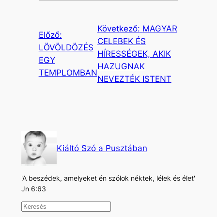
Következő:
MAGYAR
Előző:
CELEBEK ÉS
LÖVÖLDÖZÉS
HÍRESSÉGEK, AKIK
EGY
HAZUGNAK
TEMPLOMBAN
NEVEZTÉK ISTENT
Kiáltó Szó a Pusztában
'A beszédek, amelyeket én szólok néktek, lélek és élet'
Jn 6:63
K