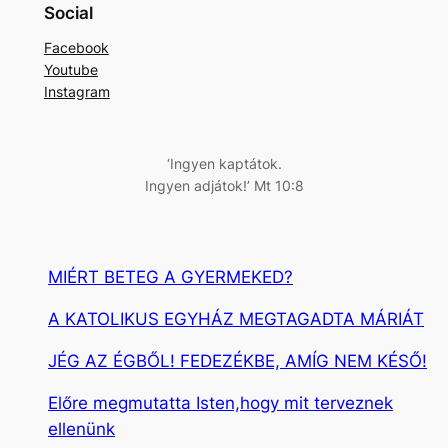
e
Social
r
Facebook
e
Youtube
s
Instagram
é
s
‘Ingyen kaptátok.
Ingyen adjátok!’ Mt 10:8
MIÉRT BETEG A GYERMEKED?
A KATOLIKUS EGYHÁZ MEGTAGADTA MÁRIÁT
JÉG AZ ÉGBŐL! FEDEZÉKBE, AMÍG NEM KÉSŐ!
Előre megmutatta Isten,hogy mit terveznek
ellenünk