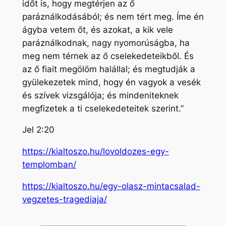
időt is, hogy megtérjen az ő
paráználkodásából; és nem tért meg. Íme én
ágyba vetem őt, és azokat, a kik vele
paráználkodnak, nagy nyomorúságba, ha
meg nem térnek az ő cselekedeteikből. És
az ő fiait megölöm halállal; és megtudják a
gyülekezetek mind, hogy én vagyok a vesék
és szívek vizsgálója; és mindeniteknek
megfizetek a ti cselekedeteitek szerint.”
Jel 2:20
https://kialtoszo.hu/lovoldozes-egy-
templomban/
https://kialtoszo.hu/egy-olasz-mintacsalad-
vegzetes-tragediaja/