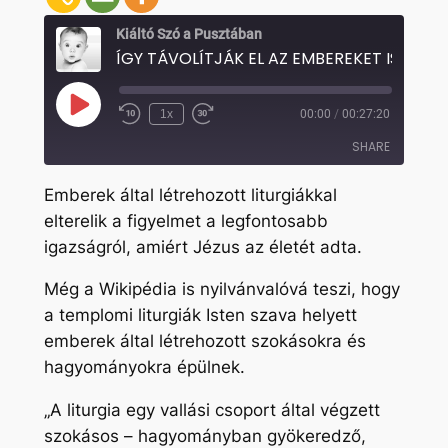
Kiáltó Szó a Pusztában
Play
1x
00:00
/
00:27:20
Rewind
Fast
Episode
10
Forward
SHARE
Seconds
30
seconds
Emberek által létrehozott liturgiákkal
SHARE
elterelik a figyelmet a legfontosabb
igazságról, amiért Jézus az életét adta.
LINK
EMBED
Még a Wikipédia is nyilvánvalóvá teszi, hogy
a templomi liturgiák Isten szava helyett
emberek által létrehozott szokásokra és
hagyományokra épülnek.
„A liturgia egy vallási csoport által végzett
szokásos – hagyományban gyökeredző,