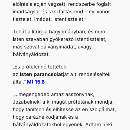
előírás alapján végzett, rendszerbe foglalt
imádságsor és szertartásrend – nyilvános
tisztelet, imádat, istentisztelet.”
Tehát a liturgia hagyományban, és nem
Isten szavában gyökerező Istentisztelet,
más szóval bálványimádat, avagy
bálványáldozat.
„És erőtelenné tettétek
az
Isten
parancsolat
ját a ti rendeléseitek
által.”
Mt 15,6
„…megengeded amaz asszonynak,
Jézabelnek, a ki magát prófétának mondja,
hogy tanítson és elhitesse az én szolgáimat,
hogy paráználkodjanak és a
bálványáldozatokból egyenek. Adtam néki