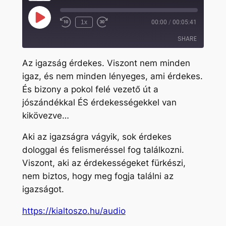
Play
1x
00:00
/
00:05:41
Rewind
Fast
Episode
10
Forward
SHARE
Seconds
30
seconds
Az igazság érdekes. Viszont nem minden
SHARE
igaz, és nem minden lényeges, ami érdekes.
És bizony a pokol felé vezető út a
LINK
jószándékkal ÉS érdekességekkel van
EMBED
kikövezve…
Aki az igazságra vágyik, sok érdekes
dologgal és felismeréssel fog találkozni.
Viszont, aki az érdekességeket fürkészi,
nem biztos, hogy meg fogja találni az
igazságot.
https://kialtoszo.hu/audio