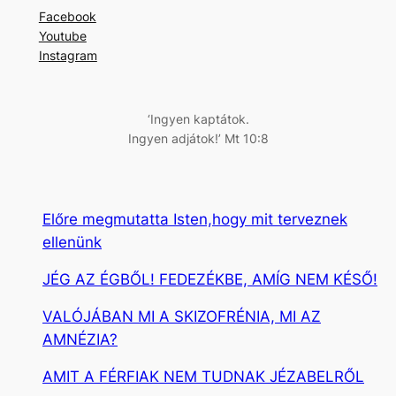
r
Facebook
e
Youtube
s
Instagram
é
s
‘Ingyen kaptátok.
Ingyen adjátok!’ Mt 10:8
Előre megmutatta Isten,hogy mit terveznek
ellenünk
JÉG AZ ÉGBŐL! FEDEZÉKBE, AMÍG NEM KÉSŐ!
VALÓJÁBAN MI A SKIZOFRÉNIA, MI AZ
AMNÉZIA?
AMIT A FÉRFIAK NEM TUDNAK JÉZABELRŐL