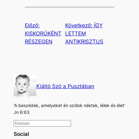
Előző:
Következő:
ÍGY
KISKORÚKÉNT
LETTEM
RÉSZEGEN
ANTIKRISZTUS
Kiáltó Szó a Pusztában
'A beszédek, amelyeket én szólok néktek, lélek és élet'
Jn 6:63
K
e
Social