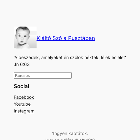
Kiáltó Szó a Pusztában
'A beszédek, amelyeket én szólok néktek, lélek és élet'
Jn 6:63
K
e
Social
r
Facebook
e
Youtube
s
Instagram
é
s
‘Ingyen kaptátok.