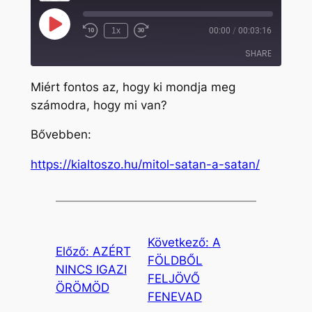
Play
1x
00:00
/
00:03:16
Rewind
Fast
Episode
10
Forward
SHARE
Seconds
30
seconds
Miért fontos az, hogy ki mondja meg
SHARE
számodra, hogy mi van?
LINK
Bővebben:
EMBED
https://kialtoszo.hu/mitol-satan-a-satan/
Következő:
A
Előző:
AZÉRT
FÖLDBŐL
NINCS IGAZI
FELJÖVŐ
ÖRÖMÖD
FENEVAD