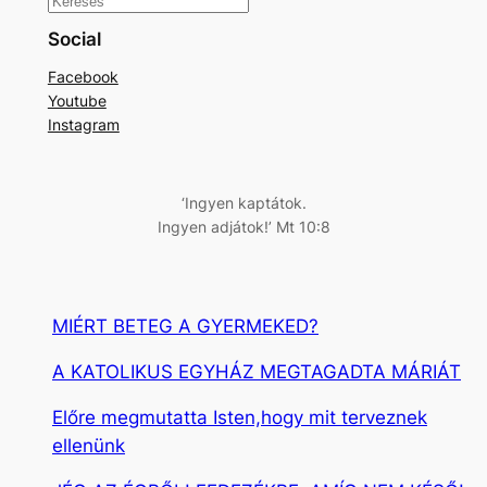
K
e
Social
r
Facebook
e
Youtube
s
Instagram
é
s
‘Ingyen kaptátok.
Ingyen adjátok!’ Mt 10:8
MIÉRT BETEG A GYERMEKED?
A KATOLIKUS EGYHÁZ MEGTAGADTA MÁRIÁT
Előre megmutatta Isten,hogy mit terveznek
ellenünk