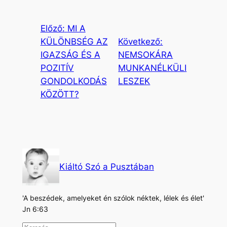
Előző:
MI A
KÜLÖNBSÉG AZ
Következő:
IGAZSÁG ÉS A
NEMSOKÁRA
POZITÍV
MUNKANÉLKÜLI
GONDOLKODÁS
LESZEK
KÖZÖTT?
Kiáltó Szó a Pusztában
'A beszédek, amelyeket én szólok néktek, lélek és élet'
Jn 6:63