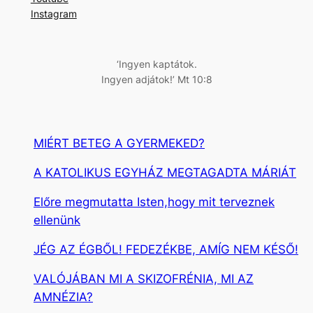
s
Instagram
é
s
‘Ingyen kaptátok.
Ingyen adjátok!’ Mt 10:8
MIÉRT BETEG A GYERMEKED?
A KATOLIKUS EGYHÁZ MEGTAGADTA MÁRIÁT
Előre megmutatta Isten,hogy mit terveznek
ellenünk
JÉG AZ ÉGBŐL! FEDEZÉKBE, AMÍG NEM KÉSŐ!
VALÓJÁBAN MI A SKIZOFRÉNIA, MI AZ
AMNÉZIA?