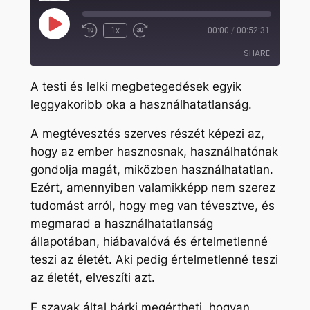
Play
1x
00:00
/
00:52:31
Rewind
Fast
Episode
10
Forward
SHARE
Seconds
30
seconds
A testi és lelki megbetegedések egyik
SHARE
leggyakoribb oka a használhatatlanság.
LINK
A megtévesztés szerves részét képezi az,
EMBED
hogy az ember hasznosnak, használhatónak
gondolja magát, miközben használhatatlan.
Ezért, amennyiben valamikképp nem szerez
tudomást arról, hogy meg van tévesztve, és
megmarad a használhatatlanság
állapotában, hiábavalóvá és értelmetlenné
teszi az életét. Aki pedig értelmetlenné teszi
az életét, elveszíti azt.
E szavak által bárki megértheti, hogyan