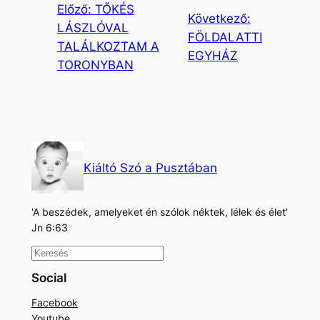
Előző:
TŐKÉS
Következő:
LÁSZLÓVAL
FÖLDALATTI
TALÁLKOZTAM A
EGYHÁZ
TORONYBAN
Kiáltó Szó a Pusztában
'A beszédek, amelyeket én szólok néktek, lélek és élet'
Jn 6:63
K
e
Social
r
Facebook
e
Youtube