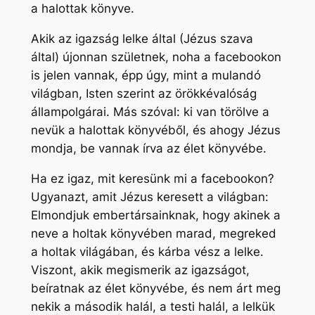
a halottak könyve.
Akik az igazság lelke által (Jézus szava
által) újonnan születnek, noha a facebookon
is jelen vannak, épp úgy, mint a mulandó
világban, Isten szerint az örökkévalóság
állampolgárai. Más szóval: ki van törölve a
nevük a halottak könyvéből, és ahogy Jézus
mondja, be vannak írva az élet könyvébe.
Ha ez igaz, mit keresünk mi a facebookon?
Ugyanazt, amit Jézus keresett a világban:
Elmondjuk embertársainknak, hogy akinek a
neve a holtak könyvében marad, megreked
a holtak világában, és kárba vész a lelke.
Viszont, akik megismerik az igazságot,
beíratnak az élet könyvébe, és nem árt meg
nekik a második halál, a testi halál, a lelkük