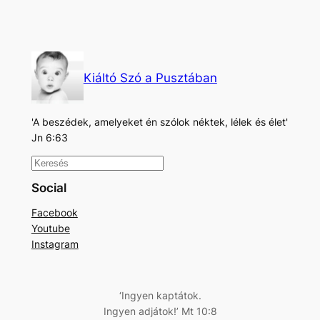
Kiáltó Szó a Pusztában
'A beszédek, amelyeket én szólok néktek, lélek és élet'
Jn 6:63
K
e
Social
r
Facebook
e
Youtube
s
Instagram
é
s
‘Ingyen kaptátok.
Ingyen adjátok!’ Mt 10:8