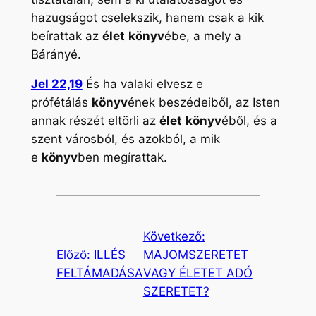
hazugságot cselekszik, hanem csak a kik
beírattak az
élet
könyv
ébe, a mely a
Bárányé.
Jel 22,19
És ha valaki elvesz e
prófétálás
könyv
ének beszédeiből, az Isten
annak részét eltörli az
élet
könyv
éből, és a
szent városból, és azokból, a mik
e
könyv
ben megírattak.
Következő:
Előző:
ILLÉS
MAJOMSZERETET
FELTÁMADÁSA
VAGY ÉLETET ADÓ
SZERETET?