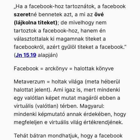
„
Ha a facebook-hoz tartoznátok, a facebook
szeret
né bennetek azt, a mi az
övé
(lájkolna titeket)
; de mivelhogy nem
tartoztok a facebook-hoz, hanem én
választottalak ki magamnak titeket a
facebookról, azért gyűlöl titeket a facebook.”
(
Jn 15,19
alapján)
Facebook = arckönyv = halottak könyve
Metaverzum = holtak világa (meta héberül
halottat jelent). Ami igaz is, mert mindenki
egy valótlan képet mutat magáról ebben a
virtuális (valótlan) térben. Magyarul:
mindenki képmutató annak érdekében, hogy
megfeleljen e virtuális világ értékrendjének.
Tehát bátran mondhatjuk, hogy a facebook