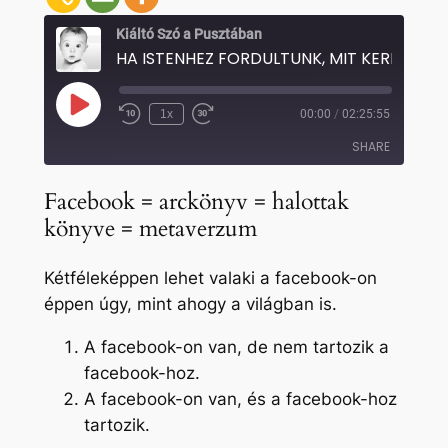
Kiáltó Szó a Pusztában
Play
1x
00:00
/
02:25:55
Rewind
Fast
Episode
10
Forward
SHARE
Seconds
30
seconds
Facebook = arckönyv = halottak
SHARE
könyve = metaverzum
LINK
Kétféleképpen lehet valaki a facebook-on
EMBED
éppen úgy, mint ahogy a világban is.
A facebook-on van, de nem tartozik a
facebook-hoz.
A facebook-on van, és a facebook-hoz
tartozik.