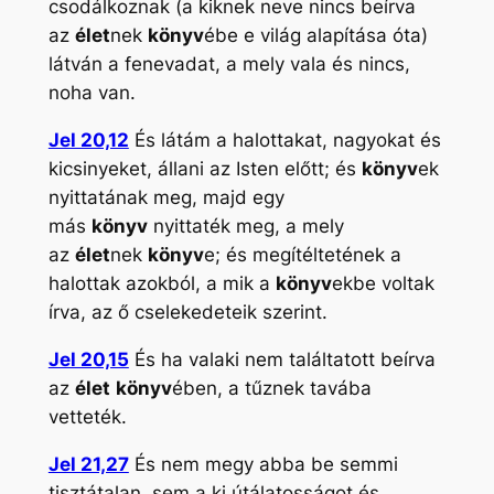
csodálkoznak (a kiknek neve nincs beírva
az
élet
nek
könyv
ébe e világ alapítása óta)
látván a fenevadat, a mely vala és nincs,
noha van.
Jel 20,12
És látám a halottakat, nagyokat és
kicsinyeket, állani az Isten előtt; és
könyv
ek
nyittatának meg, majd egy
más
könyv
nyittaték meg, a mely
az
élet
nek
könyv
e; és megítéltetének a
halottak azokból, a mik a
könyv
ekbe voltak
írva, az ő cselekedeteik szerint.
Jel 20,15
És ha valaki nem találtatott beírva
az
élet
könyv
ében, a tűznek tavába
vetteték.
Jel 21,27
És nem megy abba be semmi
tisztátalan, sem a ki útálatosságot és