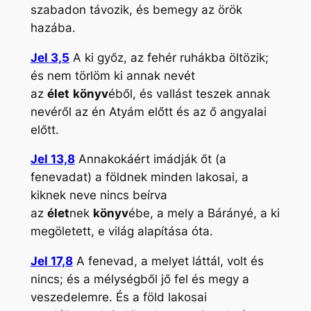
szabadon távozik, és bemegy az örök
hazába.
Jel 3,5
A ki győz, az fehér ruhákba öltözik;
és nem törlöm ki annak nevét
az
élet
könyv
éből, és vallást teszek annak
nevéről az én Atyám előtt és az ő angyalai
előtt.
Jel 13,8
Annakokáért imádják őt (a
fenevadat) a földnek minden lakosai, a
kiknek neve nincs beírva
az
élet
nek
könyv
ébe, a mely a Bárányé, a ki
megöletett, e világ alapítása óta.
Jel 17,8
A fenevad, a melyet láttál, volt és
nincs; és a mélységből jő fel és megy a
veszedelemre. És a föld lakosai