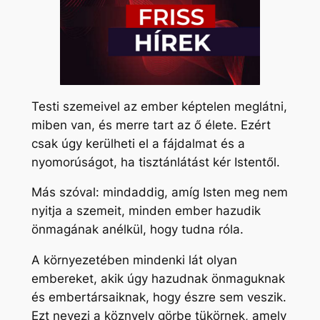
Testi szemeivel az ember képtelen meglátni,
miben van, és merre tart az ő élete. Ezért
csak úgy kerülheti el a fájdalmat és a
nyomorúságot, ha tisztánlátást kér Istentől.
Más szóval: mindaddig, amíg Isten meg nem
nyitja a szemeit, minden ember hazudik
önmagának anélkül, hogy tudna róla.
A környezetében mindenki lát olyan
embereket, akik úgy hazudnak önmaguknak
és embertársaiknak, hogy észre sem veszik.
Ezt nevezi a köznyelv görbe tükörnek, amely