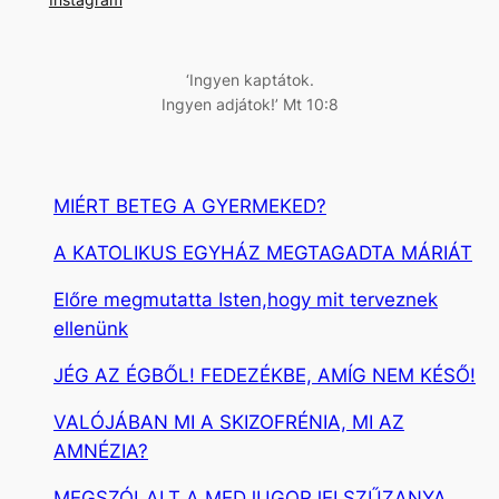
é
s
‘Ingyen kaptátok.
Ingyen adjátok!’ Mt 10:8
MIÉRT BETEG A GYERMEKED?
A KATOLIKUS EGYHÁZ MEGTAGADTA MÁRIÁT
Előre megmutatta Isten,hogy mit terveznek
ellenünk
JÉG AZ ÉGBŐL! FEDEZÉKBE, AMÍG NEM KÉSŐ!
VALÓJÁBAN MI A SKIZOFRÉNIA, MI AZ
AMNÉZIA?
MEGSZÓLALT A MEDJUGORJEI SZŰZANYA