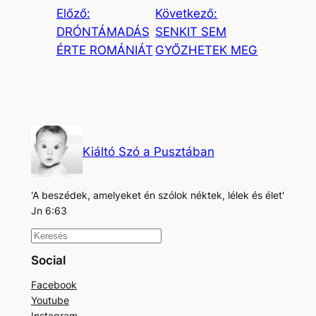
Előző:
Következő:
DRÓNTÁMADÁS
SENKIT SEM
ÉRTE ROMÁNIÁT
GYŐZHETEK MEG
Kiáltó Szó a Pusztában
'A beszédek, amelyeket én szólok néktek, lélek és élet'
Jn 6:63
K
e
Social
r
Facebook
e
Youtube
s
Instagram