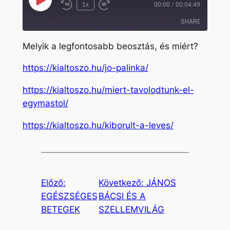
Play
1x
00:00
/
00:04:49
Rewind
Fast
Episode
10
Forward
SHARE
Seconds
30
seconds
Melyik a legfontosabb beosztás, és miért?
SHARE
https://kialtoszo.hu/jo-palinka/
LINK
https://kialtoszo.hu/miert-tavolodtunk-el-
EMBED
egymastol/
https://kialtoszo.hu/kiborult-a-leves/
Előző:
Következő:
JÁNOS
EGÉSZSÉGES
BÁCSI ÉS A
BETEGEK
SZELLEMVILÁG