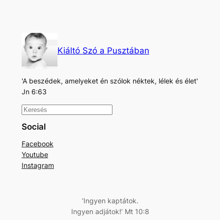
Kiáltó Szó a Pusztában
'A beszédek, amelyeket én szólok néktek, lélek és élet'
Jn 6:63
K
e
Social
r
Facebook
e
Youtube
s
Instagram
é
s
‘Ingyen kaptátok.
Ingyen adjátok!’ Mt 10:8