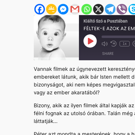
Kiáltó Szó a Pusztában
FÉLTEK-E AZOK AZ EM
Play
1x
Mute/Unmute
Rewind
Episode
Episode
10
SHARE
Seconds
Vannak filmek az úgynevezett keresztényü
SHARE
embereket látunk, akik bár Isten mellett d
LINK
bizonyságot, aki nem képes megvigasztalni,
vagy az ember akaratából?
EMBED
Bizony, akik az ilyen filmek által kapják 
félni fognak az utolsó órában. Talán még 
láttatják…
Péter azt mondta a mesterének, hogy a hal