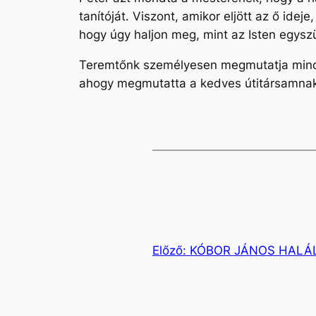
tanítóját. Viszont, amikor eljött az ő idej
hogy úgy haljon meg, mint az Isten egyszül
Teremtőnk személyesen megmutatja minde
ahogy megmutatta a kedves útitársamnak
Előző:
KÓBOR JÁNOS HALÁ