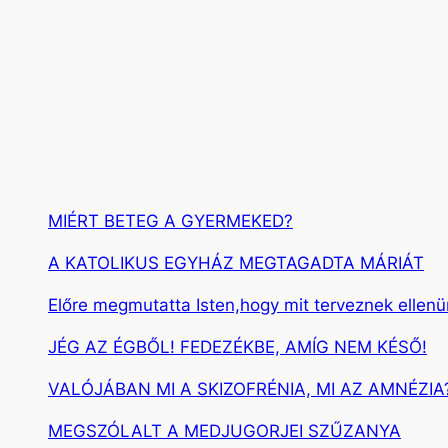
s
é
s
MIÉRT BETEG A GYERMEKED?
A KATOLIKUS EGYHÁZ MEGTAGADTA MÁRIÁT
Előre megmutatta Isten,hogy mit terveznek ellen
JÉG AZ ÉGBŐL! FEDEZÉKBE, AMÍG NEM KÉSŐ!
VALÓJÁBAN MI A SKIZOFRÉNIA, MI AZ AMNÉZIA
MEGSZÓLALT A MEDJUGORJEI SZŰZANYA