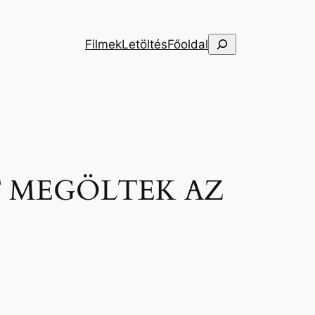
Keresés
Filmek
Letöltés
Főoldal
T MEGÖLTEK AZ