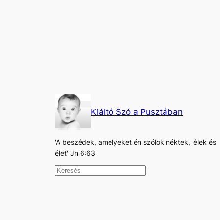
Kiáltó Szó a Pusztában
'A beszédek, amelyeket én szólok néktek, lélek és
élet' Jn 6:63
K
e
r
e