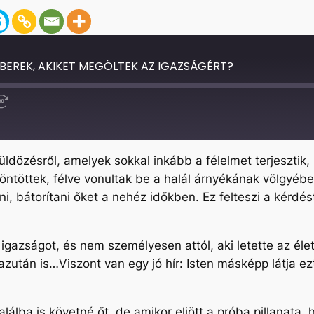
BEREK, AKIKET MEGÖLTEK AZ IGAZSÁGÉRT?
Fast
Forward
30
seconds
ldözésről, amelyek sokkal inkább a félelmet terjesztik
öntöttek, félve vonultak be a halál árnyékának völgyébe. 
 bátorítani őket a nehéz időkben. Ez felteszi a kérdést.
az igazságot, és nem személyesen attól, aki letette az él
azután is…Viszont van egy jó hír: Isten másképp látja ez
álba is követné őt, de amikor eljött a próba pillanata,