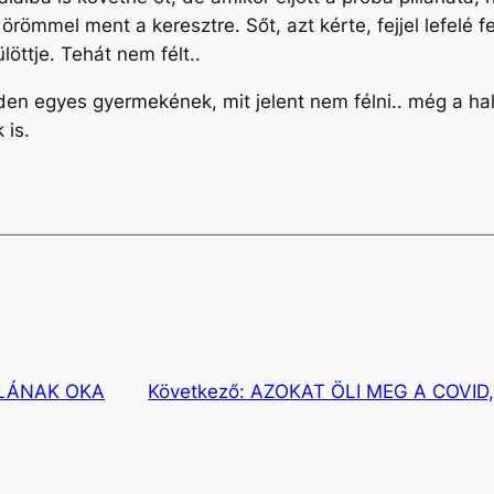
e, örömmel ment a keresztre. Sőt, azt kérte, fejjel lefelé
öttje. Tehát nem félt..
n egyes gyermekének, mit jelent nem félni.. még a ha
 is.
LÁNAK OKA
Következő:
AZOKAT ÖLI MEG A COVID