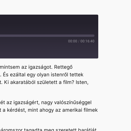
00:00
/
00:16:40
, mintsem az igazságot. Rettegő
És ezáltal egy olyan istenről tettek
 Ki akaratából született a film? Isten,
etét az igazságért, nagy valószínűséggel
t a kérdést, mint ahogy az amerikai filmek
 háromszor tagadta meg szeretett barátját,