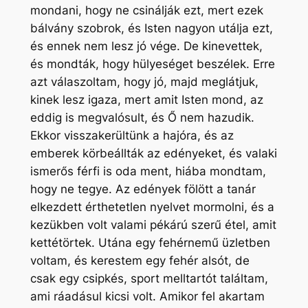
mondani, hogy ne csinálják ezt, mert ezek
bálvány szobrok, és Isten nagyon utálja ezt,
és ennek nem lesz jó vége. De kinevettek,
és mondták, hogy hülyeséget beszélek. Erre
azt válaszoltam, hogy jó, majd meglátjuk,
kinek lesz igaza, mert amit Isten mond, az
eddig is megvalósult, és Ő nem hazudik.
Ekkor visszakerültünk a hajóra, és az
emberek körbeállták az edényeket, és valaki
ismerős férfi is oda ment, hiába mondtam,
hogy ne tegye. Az edények fölött a tanár
elkezdett érthetetlen nyelvet mormolni, és a
kezükben volt valami pékárú szerű étel, amit
kettétörtek. Utána egy fehérnemű üzletben
voltam, és kerestem egy fehér alsót, de
csak egy csipkés, sport melltartót találtam,
ami ráadásul kicsi volt. Amikor fel akartam