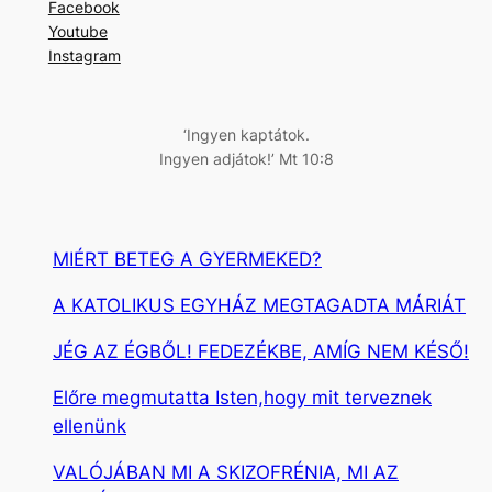
Facebook
e
Youtube
s
Instagram
é
s
‘Ingyen kaptátok.
Ingyen adjátok!’ Mt 10:8
MIÉRT BETEG A GYERMEKED?
A KATOLIKUS EGYHÁZ MEGTAGADTA MÁRIÁT
JÉG AZ ÉGBŐL! FEDEZÉKBE, AMÍG NEM KÉSŐ!
Előre megmutatta Isten,hogy mit terveznek
ellenünk
VALÓJÁBAN MI A SKIZOFRÉNIA, MI AZ