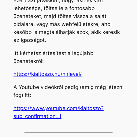
Ezért azt javaslom, hogy, akinek van
lehetősége, töltse le a fontosabb
üzeneteket, majd töltse vissza a saját
oldalára, vagy más webfelületekre, ahol
később is megtalálhatják azok, akik keresik
az igazságot.
Itt kérhetsz értesítést a legújabb
üzenetekről:
https://kialtoszo.hu/hirlevel/
A Youtube videókról pedig (amíg még létezni
fog) itt:
https://www.youtube.com/kialtoszo?
sub_confirmation=1