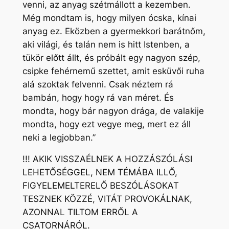
venni, az anyag szétmállott a kezemben.
Még mondtam is, hogy milyen ócska, kínai
anyag ez. Eközben a gyermekkori barátnőm,
aki világi, és talán nem is hitt Istenben, a
tükör előtt állt, és próbált egy nagyon szép,
csipke fehérnemű szettet, amit esküvői ruha
alá szoktak felvenni. Csak néztem rá
bambán, hogy hogy rá van méret. És
mondta, hogy bár nagyon drága, de valakije
mondta, hogy ezt vegye meg, mert ez áll
neki a legjobban.”
!!! AKIK VISSZAÉLNEK A HOZZÁSZÓLÁSI
LEHETŐSÉGGEL, NEM TÉMÁBA ILLŐ,
FIGYELEMELTERELŐ BESZÓLÁSOKAT
TESZNEK KÖZZÉ, VITÁT PROVOKÁLNAK,
AZONNAL TILTOM ERRŐL A
CSATORNÁRÓL.