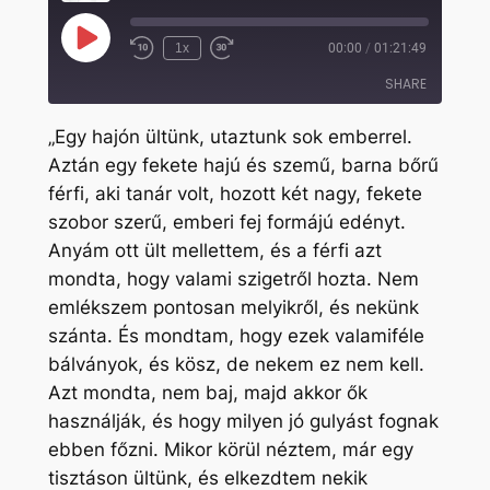
Play
1x
00:00
/
01:21:49
Rewind
Fast
Episode
10
Forward
SHARE
Seconds
30
seconds
„Egy hajón ültünk, utaztunk sok emberrel.
SHARE
Aztán egy fekete hajú és szemű, barna bőrű
férfi, aki tanár volt, hozott két nagy, fekete
LINK
szobor szerű, emberi fej formájú edényt.
EMBED
Anyám ott ült mellettem, és a férfi azt
mondta, hogy valami szigetről hozta. Nem
emlékszem pontosan melyikről, és nekünk
szánta. És mondtam, hogy ezek valamiféle
bálványok, és kösz, de nekem ez nem kell.
Azt mondta, nem baj, majd akkor ők
használják, és hogy milyen jó gulyást fognak
ebben főzni. Mikor körül néztem, már egy
tisztáson ültünk, és elkezdtem nekik