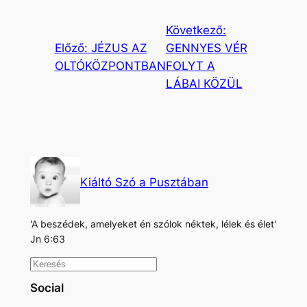
Következő:
Előző:
JÉZUS AZ
GENNYES VÉR
OLTÓKÖZPONTBAN
FOLYT A
LÁBAI KÖZÜL
Kiáltó Szó a Pusztában
'A beszédek, amelyeket én szólok néktek, lélek és élet'
Jn 6:63
K
e
Social
r