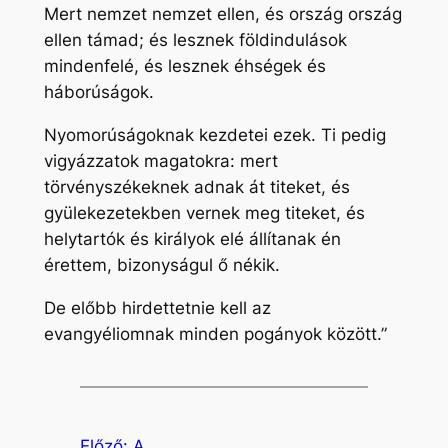
Mert nemzet nemzet ellen, és ország ország
ellen támad; és lesznek földindulások
mindenfelé, és lesznek éhségek és
háborúságok.
Nyomorúságoknak kezdetei ezek. Ti pedig
vigyázzatok magatokra: mert
törvényszékeknek adnak át titeket, és
gyülekezetekben vernek meg titeket, és
helytartók és királyok elé állítanak én
érettem, bizonyságul ő nékik.
De előbb hirdettetnie kell az
evangyéliomnak minden pogányok között.”
Előző:
A