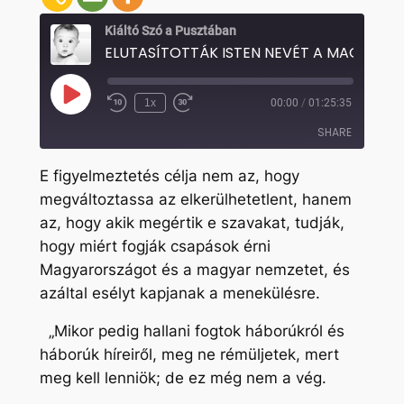
Kiáltó Szó a Pusztában
Play
1x
00:00
/
01:25:35
Rewind
Fast
Episode
10
Forward
SHARE
Seconds
30
seconds
E figyelmeztetés célja nem az, hogy
SHARE
megváltoztassa az elkerülhetetlent, hanem
az, hogy akik megértik e szavakat, tudják,
LINK
hogy miért fogják csapások érni
EMBED
Magyarországot és a magyar nemzetet, és
azáltal esélyt kapjanak a menekülésre.
„Mikor pedig hallani fogtok háborúkról és
háborúk híreiről, meg ne rémüljetek, mert
meg kell lenniök; de ez még nem a vég.