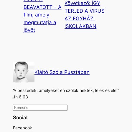
Következő:
ÍGY
BEAVATOTT – A
TERJED A VÍRUS
film, amely
AZ EGYHÁZI
megmutatja a
ISKOLÁKBAN
jövőt
Kiáltó Szó a Pusztában
'A beszédek, amelyeket én szólok néktek, lélek és élet'
Jn 6:63
K
e
Social
r
Facebook
e