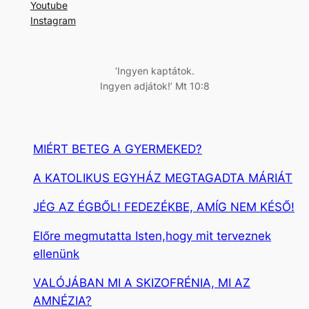
Youtube
s
Instagram
é
s
‘Ingyen kaptátok.
Ingyen adjátok!’ Mt 10:8
MIÉRT BETEG A GYERMEKED?
A KATOLIKUS EGYHÁZ MEGTAGADTA MÁRIÁT
JÉG AZ ÉGBŐL! FEDEZÉKBE, AMÍG NEM KÉSŐ!
Előre megmutatta Isten,hogy mit terveznek
ellenünk
VALÓJÁBAN MI A SKIZOFRÉNIA, MI AZ
AMNÉZIA?