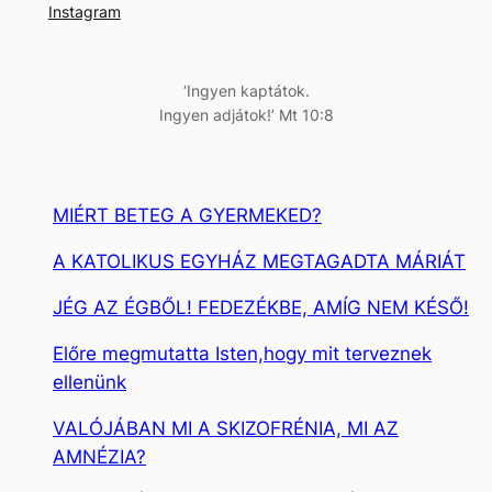
s
Instagram
é
s
‘Ingyen kaptátok.
Ingyen adjátok!’ Mt 10:8
MIÉRT BETEG A GYERMEKED?
A KATOLIKUS EGYHÁZ MEGTAGADTA MÁRIÁT
JÉG AZ ÉGBŐL! FEDEZÉKBE, AMÍG NEM KÉSŐ!
Előre megmutatta Isten,hogy mit terveznek
ellenünk
VALÓJÁBAN MI A SKIZOFRÉNIA, MI AZ
AMNÉZIA?