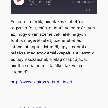
Play
1x
00:00
/
00:25:23
Rewind
Fast
Episode
10
Forward
SHARE
Seconds
30
seconds
Sokan nem értik, minek köszönhető az
SHARE
„egyszer fent, máskor lent”. Vajon miért van
az, hogy olyan személyek, akik nagyon
LINK
fontos megértéseket, üzeneteket és
EMBED
látásokat kaptak Istentől, egyik napról a
másikra még azok emlékképeit is elveszítik,
és úgy visszaesnek a világ csapdájába,
mintha soha nem is találkoztak volna
Istennel?
http://www.kialtoszo.hu/hirlevel