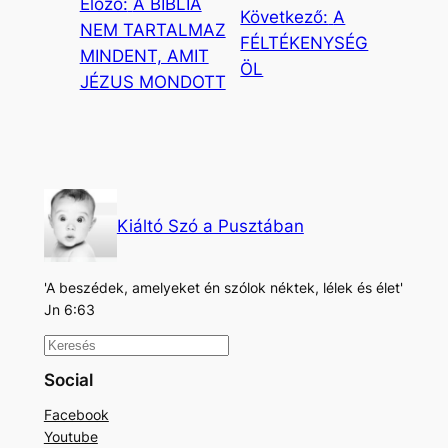
Előző:
A BIBLIA
Következő:
A
NEM TARTALMAZ
FÉLTÉKENYSÉG
MINDENT, AMIT
ÖL
JÉZUS MONDOTT
Kiáltó Szó a Pusztában
'A beszédek, amelyeket én szólok néktek, lélek és élet'
Jn 6:63
K
e
Social
r
Facebook
e
Youtube