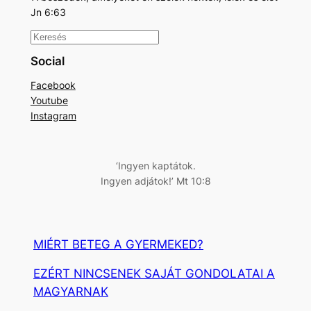
Jn 6:63
K
e
Social
r
Facebook
e
Youtube
s
Instagram
é
s
‘Ingyen kaptátok.
Ingyen adjátok!’ Mt 10:8
MIÉRT BETEG A GYERMEKED?
EZÉRT NINCSENEK SAJÁT GONDOLATAI A
MAGYARNAK