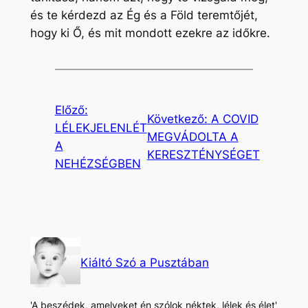
és te kérdezd az Ég és a Föld teremtőjét,
hogy ki Ő, és mit mondott ezekre az időkre.
Előző:
Következő:
A COVID
LÉLEKJELENLÉT
MEGVÁDOLTA A
A
KERESZTÉNYSÉGET
NEHÉZSÉGBEN
Kiáltó Szó a Pusztában
'A beszédek, amelyeket én szólok néktek, lélek és élet'