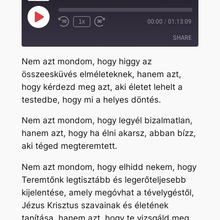
Play
1x
00:00
/
01:13:09
Rewind
Fast
Episode
10
Forward
SHARE
Seconds
30
seconds
Nem azt mondom, hogy higgy az
SHARE
összeesküvés elméleteknek, hanem azt,
hogy kérdezd meg azt, aki életet lehelt a
LINK
testedbe, hogy mi a helyes döntés.
EMBED
Nem azt mondom, hogy legyél bizalmatlan,
hanem azt, hogy ha élni akarsz, abban bízz,
aki téged megteremtett.
Nem azt mondom, hogy elhidd nekem, hogy
Teremtőnk legtisztább és legerőteljesebb
kijelentése, amely megóvhat a tévelygéstől,
Jézus Krisztus szavainak és életének
tanítása, hanem azt, hogy te vizsgáld meg,