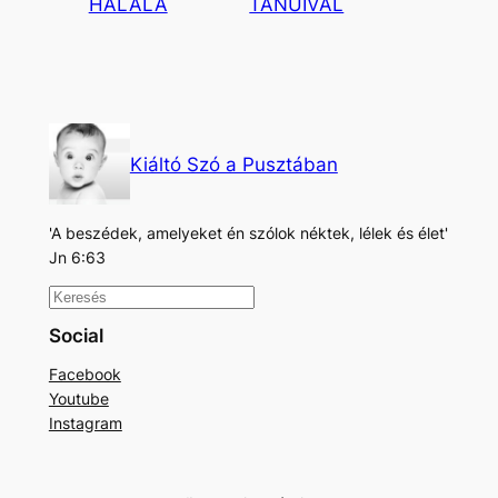
HALÁLA
TANÚIVAL
Kiáltó Szó a Pusztában
'A beszédek, amelyeket én szólok néktek, lélek és élet'
Jn 6:63
K
e
Social
r
Facebook
e
Youtube
s
Instagram
é
s