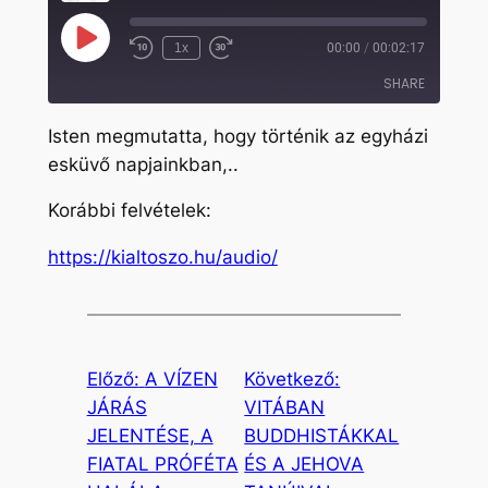
Play
1x
00:00
/
00:02:17
Rewind
Fast
Episode
10
Forward
SHARE
Seconds
30
seconds
Isten megmutatta, hogy történik az egyházi
SHARE
esküvő napjainkban,..
LINK
Korábbi felvételek:
EMBED
https://kialtoszo.hu/audio/
Előző:
A VÍZEN
Következő:
JÁRÁS
VITÁBAN
JELENTÉSE, A
BUDDHISTÁKKAL
FIATAL PRÓFÉTA
ÉS A JEHOVA