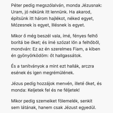
Péter pedig megszólalván, monda Jézusnak:
Uram, jó nékünk itt lennünk. Ha akarod,
építsünk itt három hajlékot, néked egyet,
Mózesnek is egyet, Illésnek is egyet.
Mikor ő még beszél vala, ímé, fényes felhő
borítá be őket; és ímé szózat lőn a felhőből,
mondván: Ez az én szerelmes Fiam, a kiben
én gyönyörködöm: őt hallgassátok.
És a tanítványok a mint ezt hallák, arczra
esének és igen megrémülének.
Jézus pedig hozzájok menvén, illeté őket, és
monda: Keljetek fel és ne féljetek!
Mikor pedig szemeiket fölemelék, senkit
sem látának, hanem csak Jézust egyedül.