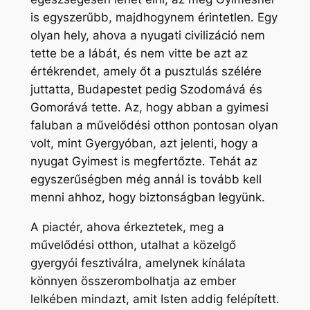
is egyszerűbb, majdhogynem érintetlen. Egy
olyan hely, ahova a nyugati civilizáció nem
tette be a lábát, és nem vitte be azt az
értékrendet, amely őt a pusztulás szélére
juttatta, Budapestet pedig Szodomává és
Gomorává tette. Az, hogy abban a gyimesi
faluban a művelődési otthon pontosan olyan
volt, mint Gyergyóban, azt jelenti, hogy a
nyugat Gyimest is megfertőzte. Tehát az
egyszerűségben még annál is tovább kell
menni ahhoz, hogy biztonságban legyünk.
A piactér, ahova érkeztetek, meg a
művelődési otthon, utalhat a közelgő
gyergyói fesztiválra, amelynek kínálata
könnyen összerombolhatja az ember
lelkében mindazt, amit Isten addig felépített.