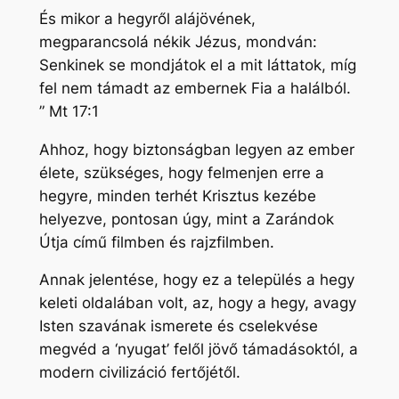
És mikor a hegyről alájövének,
megparancsolá nékik Jézus, mondván:
Senkinek se mondjátok el a mit láttatok, míg
fel nem támadt az embernek Fia a halálból.
” Mt 17:1
Ahhoz, hogy biztonságban legyen az ember
élete, szükséges, hogy felmenjen erre a
hegyre, minden terhét Krisztus kezébe
helyezve, pontosan úgy, mint a Zarándok
Útja című filmben és rajzfilmben.
Annak jelentése, hogy ez a település a hegy
keleti oldalában volt, az, hogy a hegy, avagy
Isten szavának ismerete és cselekvése
megvéd a ‘nyugat’ felől jövő támadásoktól, a
modern civilizáció fertőjétől.