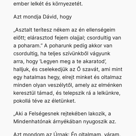
ember lelkét és környezetét.
Azt mondja Dávid, hogy
„Asztalt terítesz nékem az én ellenségeim
előtt; elárasztod fejem olajjal; csordultig van
a poharam.” A poharunk pedig akkor van
csordultig, ha teljes szívünkből vágyunk
arra, hogy ‘Legyen meg a te akaratod’,
halljuk, és cselekedjük az Ő szavát, ami mint
egy hatalmas hegy, elrejt minket és oltalmaz
minden olyan veszélytől, amely az elménken
keresztül támad, és telepszik rá a lelkünkre,
pokollá téve az életünket.
„Aki a Felségesnek rejtekében lakozik, a
Mindenhatónak árnyékában nyugoszik az.
Azt mondom az Úrnak: Én oltalmam, váram,