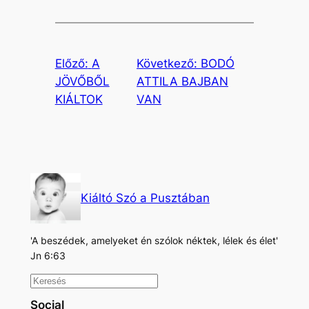
Előző:
A
Következő:
BODÓ
JÖVŐBŐL
ATTILA BAJBAN
KIÁLTOK
VAN
Kiáltó Szó a Pusztában
'A beszédek, amelyeket én szólok néktek, lélek és élet'
Jn 6:63
K
e
Social