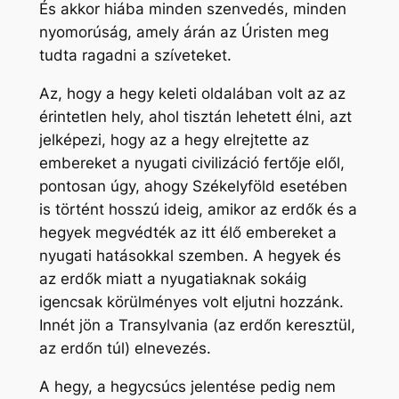
És akkor hiába minden szenvedés, minden
nyomorúság, amely árán az Úristen meg
tudta ragadni a szíveteket.
Az, hogy a hegy keleti oldalában volt az az
érintetlen hely, ahol tisztán lehetett élni, azt
jelképezi, hogy az a hegy elrejtette az
embereket a nyugati civilizáció fertője elől,
pontosan úgy, ahogy Székelyföld esetében
is történt hosszú ideig, amikor az erdők és a
hegyek megvédték az itt élő embereket a
nyugati hatásokkal szemben. A hegyek és
az erdők miatt a nyugatiaknak sokáig
igencsak körülményes volt eljutni hozzánk.
Innét jön a Transylvania (az erdőn keresztül,
az erdőn túl) elnevezés.
A hegy, a hegycsúcs jelentése pedig nem