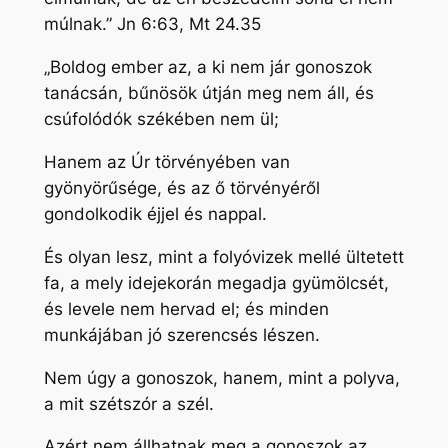
múlnak.” Jn 6:63, Mt 24.35
„Boldog ember az, a ki nem jár gonoszok
tanácsán, bűnösök útján meg nem áll, és
csúfolódók székében nem ül;
Hanem az Úr törvényében van
gyönyörűsége, és az ő törvényéről
gondolkodik éjjel és nappal.
És olyan lesz, mint a folyóvizek mellé ültetett
fa, a mely idejekorán megadja gyümölcsét,
és levele nem hervad el; és minden
munkájában jó szerencsés lészen.
Nem úgy a gonoszok, hanem, mint a polyva,
a mit szétszór a szél.
Azért nem állhatnak meg a gonoszok az