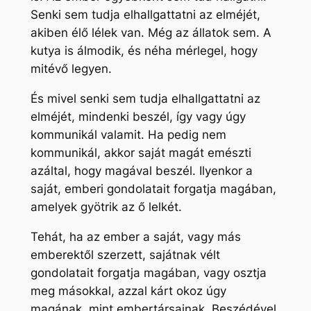
Senki sem tudja elhallgattatni az elméjét,
akiben élő lélek van. Még az állatok sem. A
kutya is álmodik, és néha mérlegel, hogy
mitévő legyen.
És mivel senki sem tudja elhallgattatni az
elméjét, mindenki beszél, így vagy úgy
kommunikál valamit. Ha pedig nem
kommunikál, akkor saját magát emészti
azáltal, hogy magával beszél. Ilyenkor a
saját, emberi gondolatait forgatja magában,
amelyek gyötrik az ő lelkét.
Tehát, ha az ember a saját, vagy más
emberektől szerzett, sajátnak vélt
gondolatait forgatja magában, vagy osztja
meg másokkal, azzal kárt okoz úgy
magának, mint embertársainak. Beszédével