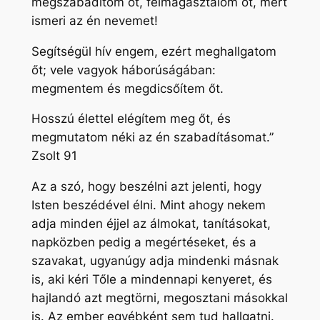
megszabadítom őt, felmagasztalom őt, mert
ismeri az én nevemet!
Segítségül hív engem, ezért meghallgatom
őt; vele vagyok háborúságában:
megmentem és megdicsőítem őt.
Hosszú élettel elégítem meg őt, és
megmutatom néki az én szabadításomat.”
Zsolt 91
Az a szó, hogy beszélni azt jelenti, hogy
Isten beszédével élni. Mint ahogy nekem
adja minden éjjel az álmokat, tanításokat,
napközben pedig a megértéseket, és a
szavakat, ugyanúgy adja mindenki másnak
is, aki kéri Tőle a mindennapi kenyeret, és
hajlandó azt megtörni, megosztani másokkal
is. Az ember egyébként sem tud hallgatni.