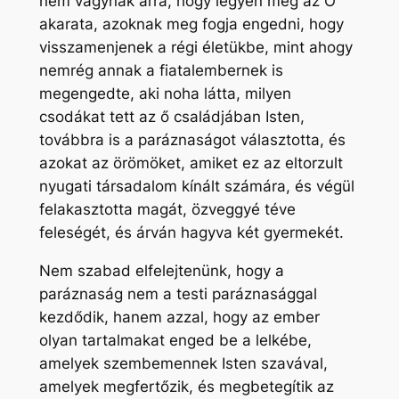
nem vágynak arra, hogy legyen meg az Ő
akarata, azoknak meg fogja engedni, hogy
visszamenjenek a régi életükbe, mint ahogy
nemrég annak a fiatalembernek is
megengedte, aki noha látta, milyen
csodákat tett az ő családjában Isten,
továbbra is a paráznaságot választotta, és
azokat az örömöket, amiket ez az eltorzult
nyugati társadalom kínált számára, és végül
felakasztotta magát, özveggyé téve
feleségét, és árván hagyva két gyermekét.
Nem szabad elfelejtenünk, hogy a
paráznaság nem a testi paráznasággal
kezdődik, hanem azzal, hogy az ember
olyan tartalmakat enged be a lelkébe,
amelyek szembemennek Isten szavával,
amelyek megfertőzik, és megbetegítik az