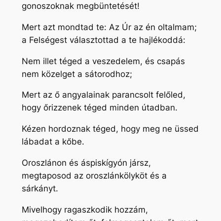
gonoszoknak megbüntetését!
Mert azt mondtad te: Az Úr az én oltalmam;
a Felségest választottad a te hajlékoddá:
Nem illet téged a veszedelem, és csapás
nem közelget a sátorodhoz;
Mert az ő angyalainak parancsolt felőled,
hogy őrizzenek téged minden útadban.
Kézen hordoznak téged, hogy meg ne üssed
lábadat a kőbe.
Oroszlánon és áspiskígyón jársz,
megtaposod az oroszlánkölyköt és a
sárkányt.
Mivelhogy ragaszkodik hozzám,