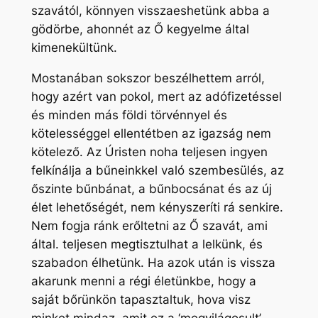
szavától, könnyen visszaeshetünk abba a
gödörbe, ahonnét az Ő kegyelme által
kimenekültünk.
Mostanában sokszor beszélhettem arról,
hogy azért van pokol, mert az adófizetéssel
és minden más földi törvénnyel és
kötelességgel ellentétben az igazság nem
kötelező. Az Úristen noha teljesen ingyen
felkínálja a bűneinkkel való szembesülés, az
őszinte bűnbánat, a bűnbocsánat és az új
élet lehetőségét, nem kényszeríti rá senkire.
Nem fogja ránk erőltetni az Ő szavát, ami
által. teljesen megtisztulhat a lelkünk, és
szabadon élhetünk. Ha azok után is vissza
akarunk menni a régi életünkbe, hogy a
saját bőrünkön tapasztaltuk, hova visz
minket mindaz, amit ez a ‘megvilágosult’