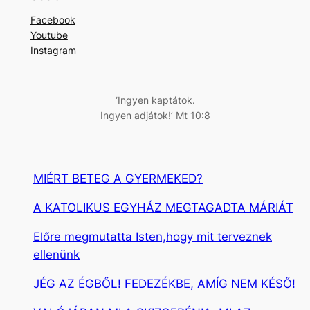
r
Facebook
e
Youtube
s
Instagram
é
s
‘Ingyen kaptátok.
Ingyen adjátok!’ Mt 10:8
MIÉRT BETEG A GYERMEKED?
A KATOLIKUS EGYHÁZ MEGTAGADTA MÁRIÁT
Előre megmutatta Isten,hogy mit terveznek
ellenünk
JÉG AZ ÉGBŐL! FEDEZÉKBE, AMÍG NEM KÉSŐ!