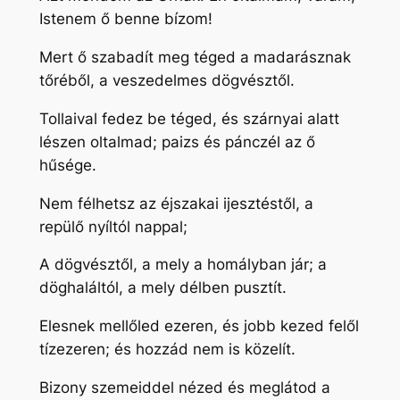
Istenem ő benne bízom!
Mert ő szabadít meg téged a madarásznak
tőréből, a veszedelmes dögvésztől.
Tollaival fedez be téged, és szárnyai alatt
lészen oltalmad; paizs és pánczél az ő
hűsége.
Nem félhetsz az éjszakai ijesztéstől, a
repülő nyíltól nappal;
A dögvésztől, a mely a homályban jár; a
döghaláltól, a mely délben pusztít.
Elesnek mellőled ezeren, és jobb kezed felől
tízezeren; és hozzád nem is közelít.
Bizony szemeiddel nézed és meglátod a