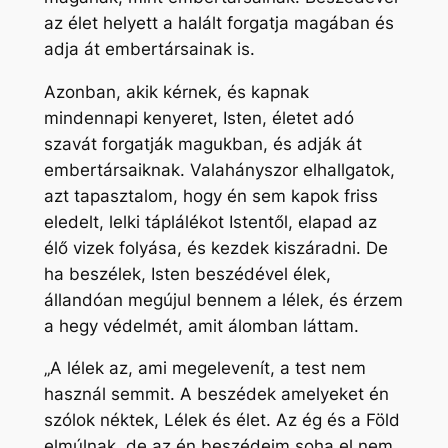
az élet helyett a halált forgatja magában és
adja át embertársainak is.
Azonban, akik kérnek, és kapnak
mindennapi kenyeret, Isten, életet adó
szavát forgatják magukban, és adják át
embertársaiknak. Valahányszor elhallgatok,
azt tapasztalom, hogy én sem kapok friss
eledelt, lelki táplálékot Istentől, elapad az
élő vizek folyása, és kezdek kiszáradni. De
ha beszélek, Isten beszédével élek,
állandóan megújul bennem a lélek, és érzem
a hegy védelmét, amit álomban láttam.
„A lélek az, ami megelevenít, a test nem
használ semmit. A beszédek amelyeket én
szólok néktek, Lélek és élet. Az ég és a Föld
elmúlnak, de az én beszédeim soha el nem