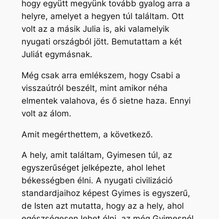
hogy együtt megyünk tovább gyalog arra a
helyre, amelyet a hegyen túl találtam. Ott
volt az a másik Julia is, aki valamelyik
nyugati országból jött. Bemutattam a két
Juliát egymásnak.
Még csak arra emlékszem, hogy Csabi a
visszaútról beszélt, mint amikor néha
elmentek valahova, és ő sietne haza. Ennyi
volt az álom.
Amit megérthettem, a következő.
A hely, amit találtam, Gyimesen túl, az
egyszerűséget jelképezte, ahol lehet
békességben élni. A nyugati civilizáció
standardjaihoz képest Gyimes is egyszerű,
de Isten azt mutatta, hogy az a hely, ahol
egészségesen lehet élni, az még Gyimesnél