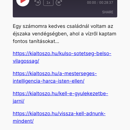
Play
1x
00:00
/
00:28:37
Rewind
Fast
Episode
10
Forward
SHARE
Seconds
30
seconds
Egy számomra kedves családnál voltam az
SHARE
éjszaka vendégségben, ahol a vízről kaptam
fontos tanításokat…
LINK
EMBED
https://kialtoszo.hu/kulso-sotetseg-belso-
vilagossag/
https://kialtoszo.hu/a-mesterseges-
intelligencia-harca-isten-ellen/
https://kialtoszo.hu/kell-e-gyulekezetbe-
jarni/
https://kialtoszo.hu/vissza-kell-adnunk-
mindent/