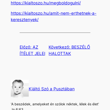
https://kialtoszo.hu/megboldogulni/
https://kialtoszo.hu/amit-nem-erthetnek-a-
keresztenyek/
Előző:
AZ
Következő:
BESZÉLŐ
ÍTÉLET JELEI
HALOTTAK
Kiáltó Szó a Pusztában
'A beszédek, amelyeket én szólok néktek, lélek és élet'
Jn 6:63