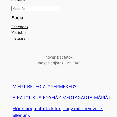
K
e
Social
r
Facebook
e
Youtube
s
Instagram
é
s
‘Ingyen kaptátok.
Ingyen adjátok!’ Mt 10:8
MIÉRT BETEG A GYERMEKED?
A KATOLIKUS EGYHÁZ MEGTAGADTA MÁRIÁT
Előre megmutatta Isten,hogy mit terveznek
ellenünk