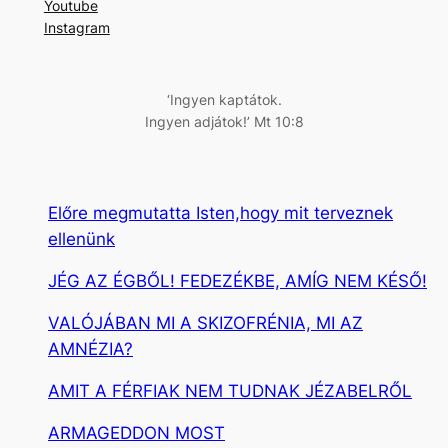
Youtube
s
Instagram
é
s
‘Ingyen kaptátok.
Ingyen adjátok!’ Mt 10:8
Előre megmutatta Isten,hogy mit terveznek
ellenünk
JÉG AZ ÉGBŐL! FEDEZÉKBE, AMÍG NEM KÉSŐ!
VALÓJÁBAN MI A SKIZOFRÉNIA, MI AZ
AMNÉZIA?
AMIT A FÉRFIAK NEM TUDNAK JÉZABELRŐL
ARMAGEDDON MOST