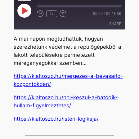
Play
1x
00:00
/
00:48:58
Rewind
Fast
Episode
10
Forward
SHARE
Seconds
30
seconds
A mai napon megtudhattuk, hogyan
SHARE
szerezhetünk védelmet a repülőgépekből a
lakott településekre permetezett
LINK
méreganyagokkal szemben…
EMBED
https://kialtoszo.hu/mergezes-a-bevasarlo-
kozpontokban/
https://kialtoszo.hu/hol-keszul-a-hatodik-
hullam-figyelmeztetes/
https://kialtoszo.hu/isten-logikaja/