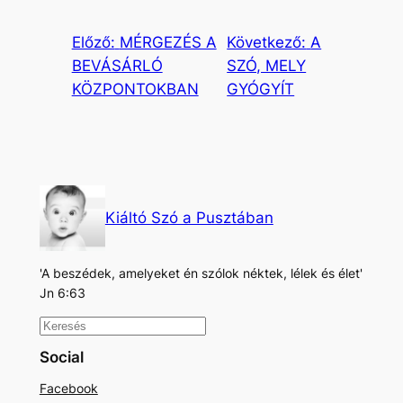
Előző:
MÉRGEZÉS A
Következő:
A
BEVÁSÁRLÓ
SZÓ, MELY
KÖZPONTOKBAN
GYÓGYÍT
Kiáltó Szó a Pusztában
'A beszédek, amelyeket én szólok néktek, lélek és élet'
Jn 6:63
K
e
Social
r
Facebook
e