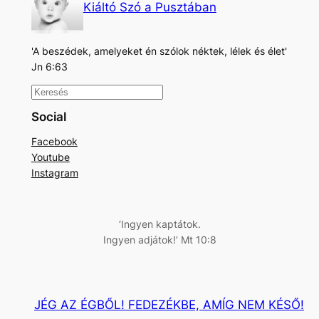
Kiáltó Szó a Pusztában
'A beszédek, amelyeket én szólok néktek, lélek és élet'
Jn 6:63
K
e
Social
r
Facebook
e
Youtube
s
Instagram
é
s
‘Ingyen kaptátok.
Ingyen adjátok!’ Mt 10:8
JÉG AZ ÉGBŐL! FEDEZÉKBE, AMÍG NEM KÉSŐ!