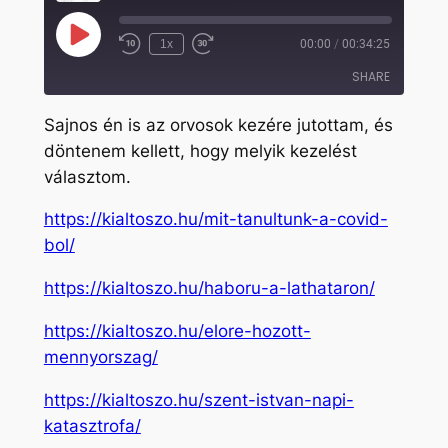
Play
1x
00:00
/
00:34:25
Rewind
Fast
Episode
10
Forward
SHARE
Seconds
30
seconds
Sajnos én is az orvosok kezére jutottam, és
SHARE
döntenem kellett, hogy melyik kezelést
választom.
LINK
EMBED
https://kialtoszo.hu/mit-tanultunk-a-covid-
bol/
https://kialtoszo.hu/haboru-a-lathataron/
https://kialtoszo.hu/elore-hozott-
mennyorszag/
https://kialtoszo.hu/szent-istvan-napi-
katasztrofa/