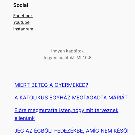
e
Social
r
Facebook
e
Youtube
s
Instagram
é
s
‘Ingyen kaptátok.
Ingyen adjátok!’ Mt 10:8
MIÉRT BETEG A GYERMEKED?
A KATOLIKUS EGYHÁZ MEGTAGADTA MÁRIÁT
Előre megmutatta Isten,hogy mit terveznek
ellenünk
JÉG AZ ÉGBŐL! FEDEZÉKBE, AMÍG NEM KÉSŐ!