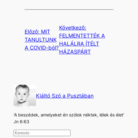
Következő:
Előző:
MIT
FELMENTETTÉK A
TANULTUNK
HALÁLRA ÍTÉLT
A COVID-ból?
HÁZASPÁRT
Kiáltó Szó a Pusztában
'A beszédek, amelyeket én szólok néktek, lélek és élet'
Jn 6:63
K