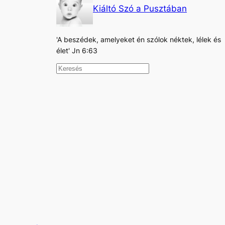
Kiáltó Szó a Pusztában
'A beszédek, amelyeket én szólok néktek, lélek és
élet' Jn 6:63
K
e
r
e
s
é
s