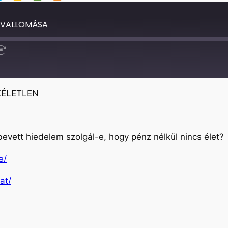
 VALLOMÁSA
Fast
Forward
30
seconds
KÉLETLEN
evett hiedelem szolgál-e, hogy pénz nélkül nincs élet?
e/
at/