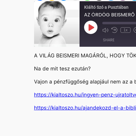
Kiáltó Szó a Pusztában
AZ ÖRDÖG BEISMERŐ
Play
1x
Mute/Unmute
Rewind
Episode
Episode
10
SHARE
Seconds
A VILÁG BEISMERI MAGÁRÓL, HOGY TÖ
SHARE
Na de mit tesz ezután?
LINK
Vajon a pénzfüggőség alapjául nem az a b
EMBED
https://kialtoszo.hu/ingyen-penz-ujratoltv
https://kialtoszo.hu/ajandekozd-el-a-bibli