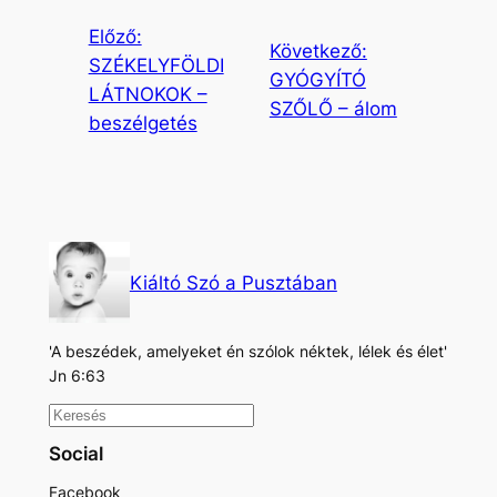
Előző:
Következő:
SZÉKELYFÖLDI
GYÓGYÍTÓ
LÁTNOKOK –
SZŐLŐ – álom
beszélgetés
Kiáltó Szó a Pusztában
'A beszédek, amelyeket én szólok néktek, lélek és élet'
Jn 6:63
K
e
Social
r
Facebook