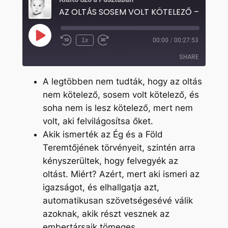
AZ OLTÁS S
Play
1x
00:00
/
00:27:53
Rewind
Fast
Episode
10
Forward
SHARE
Seconds
30
seconds
A legtöbben nem tudták, hogy az oltás
SHARE
nem kötelező, sosem volt kötelező, és
soha nem is lesz kötelező, mert nem
LINK
volt, aki felvilágosítsa őket.
EMBED
Akik ismerték az Ég és a Föld
Teremtőjének törvényeit, szintén arra
kényszerültek, hogy felvegyék az
oltást. Miért? Azért, mert aki ismeri az
igazságot, és elhallgatja azt,
automatikusan szövetségesévé válik
azoknak, akik részt vesznek az
embertársaik tömeges