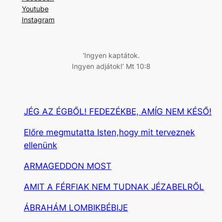
e
Youtube
s
Instagram
é
s
‘Ingyen kaptátok.
Ingyen adjátok!’ Mt 10:8
JÉG AZ ÉGBŐL! FEDEZÉKBE, AMÍG NEM KÉSŐ!
Előre megmutatta Isten,hogy mit terveznek
ellenünk
ARMAGEDDON MOST
AMIT A FÉRFIAK NEM TUDNAK JÉZABELRŐL
ÁBRAHÁM LOMBIKBÉBIJE