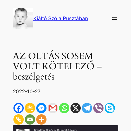
Ugrás
a
Kiáltó Szó a Pusztában
tartalomhoz
AZ OLTÁS SOSEM
VOLT KÖTELEZŐ –
beszélgetés
2022-10-27
Kiáltó Szó a Pusztában