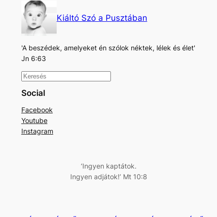
Kiáltó Szó a Pusztában
'A beszédek, amelyeket én szólok néktek, lélek és élet'
Jn 6:63
K
e
Social
r
Facebook
e
Youtube
s
Instagram
é
s
‘Ingyen kaptátok.
Ingyen adjátok!’ Mt 10:8