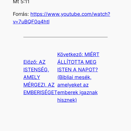
Mt 5:11
Forrás:
https://www.youtube.com/watch?
v=7uBQF0q4htI
Következő:
MIÉRT
Előző:
AZ
ÁLLÍTOTTA MEG
ISTENSÉG,
ISTEN A NAPOT?
AMELY
(Bibliai mesék,
MÉRGEZI, AZ
amelyeket az
EMBERISÉGET
emberek igaznak
hisznek)