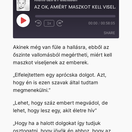
AZ OK, AMIÉRT MASZKOT KELL VISELJÜNK
Play
1x
00:00
/
00:58:05
Rewind
Fast
Episode
10
Forward
SHARE
Seconds
30
seconds
Akinek még van füle a hallásra, ebből az
SHARE
őszinte vallomásból megértheti, miért kell
maszkot viseljenek az emberek.
LINK
EMBED
„Elfelejtettem egy aprócska dolgot. Azt,
hogy én is ezen szavak által tudtam
megmenekülni.”
„Lehet, hogy száz embert megvádol, de
lehet, hogy lesz egy, akit életre hív”
„Hogy ha a halott dolgokat így tudjuk
osztogatni, hogy jövök én ahhoz, hogy az