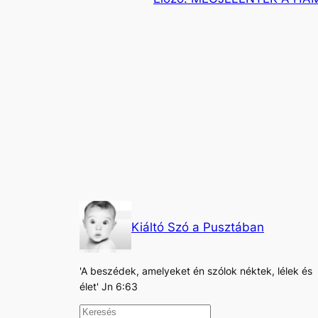
Kiáltó Szó a Pusztában
'A beszédek, amelyeket én szólok néktek, lélek és
élet' Jn 6:63
K