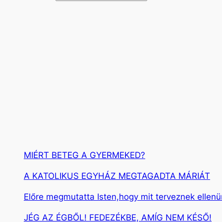
e
r
e
s
é
s
MIÉRT BETEG A GYERMEKED?
A KATOLIKUS EGYHÁZ MEGTAGADTA MÁRIÁT
Előre megmutatta Isten,hogy mit terveznek ellen
JÉG AZ ÉGBŐL! FEDEZÉKBE, AMÍG NEM KÉSŐ!