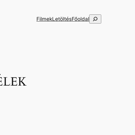
Keresés
Filmek
Letöltés
Főoldal
ÉLEK