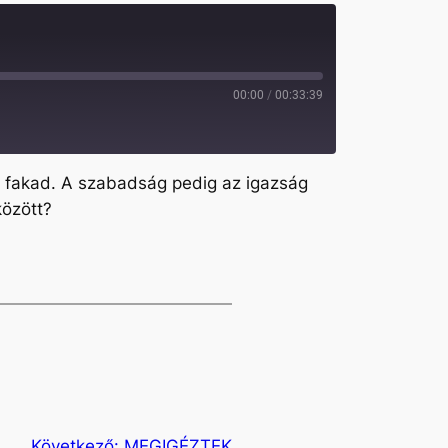
00:00
/
00:33:39
l fakad. A szabadság pedig az igazság
között?
Következő:
MEGIGÉZTEK