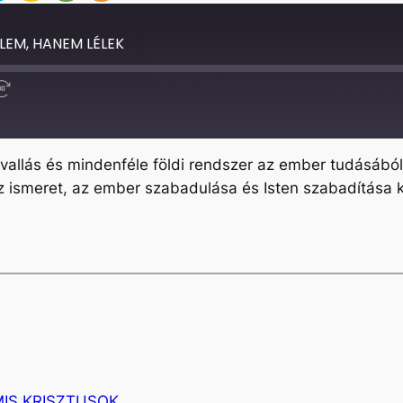
LEM, HANEM LÉLEK
Fast
Forward
30
seconds
vallás és mindenféle földi rendszer az ember tudásábó
z ismeret, az ember szabadulása és Isten szabadítása 
IS KRISZTUSOK