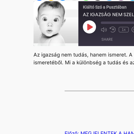
Kiáltó Szó a Pusztában
AZ IGAZSÁG NEM SZEL
Play
1x
Mute/Unmute
Rewind
Episode
Episode
10
SHARE
Seconds
Az igazság nem tudás, hanem ismeret. A 
SHARE
ismeretéből. Mi a különbség a tudás és a
LINK
EMBED
Előző:
MEGJELENTEK A HAM