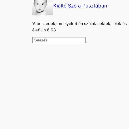
Kiáltó Szó a Pusztában
'A beszédek, amelyeket én szólok néktek, lélek és
élet' Jn 6:63
K
e
r
e
s
é
s