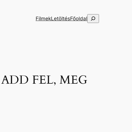
Keresés
Filmek
Letöltés
Főoldal
 ADD FEL, MEG