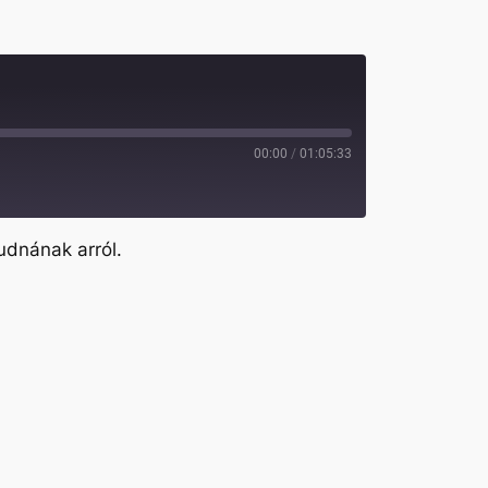
00:00
/
01:05:33
tudnának arról.