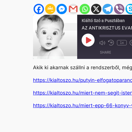
Kiáltó Szó a Pusztában
AZ ANTIKRISZTUS EVA
Play
1x
Mute/Unmute
Rewind
Episode
Episode
10
SHARE
Seconds
Akik ki akarnak szállni a rendszerből, mé
SHARE
https://kialtoszo.hu/putyin-elfogatopara
LINK
https://kialtoszo.hu/miert-nem-segit-iste
EMBED
https://kialtoszo.hu/miert-epp-66-konyv-