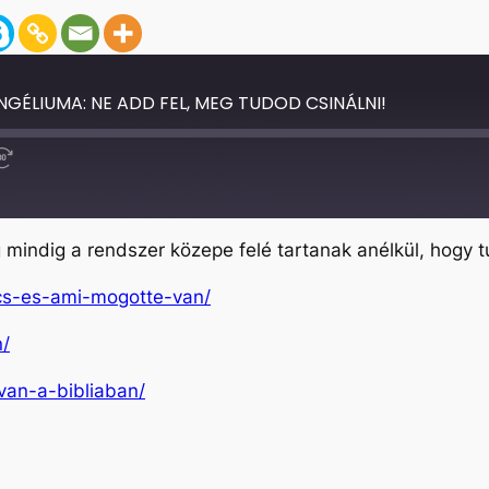
NGÉLIUMA: NE ADD FEL, MEG TUDOD CSINÁLNI!
Fast
Forward
30
seconds
g mindig a rendszer közepe felé tartanak anélkül, hogy 
ncs-es-ami-mogotte-van/
n/
van-a-bibliaban/