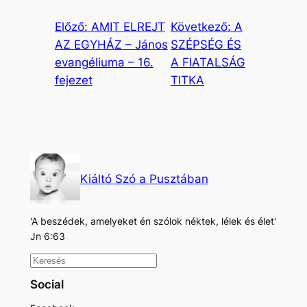
Előző:
AMIT ELREJT
Következő:
A
AZ EGYHÁZ – János
SZÉPSÉG ÉS
evangéliuma – 16.
A FIATALSÁG
fejezet
TITKA
Kiáltó Szó a Pusztában
'A beszédek, amelyeket én szólok néktek, lélek és élet'
Jn 6:63
K
e
Social
r