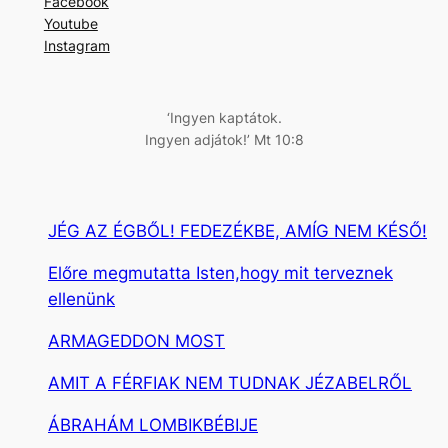
Facebook
e
Youtube
s
Instagram
é
s
‘Ingyen kaptátok.
Ingyen adjátok!’ Mt 10:8
JÉG AZ ÉGBŐL! FEDEZÉKBE, AMÍG NEM KÉSŐ!
Előre megmutatta Isten,hogy mit terveznek
ellenünk
ARMAGEDDON MOST
AMIT A FÉRFIAK NEM TUDNAK JÉZABELRŐL
ÁBRAHÁM LOMBIKBÉBIJE