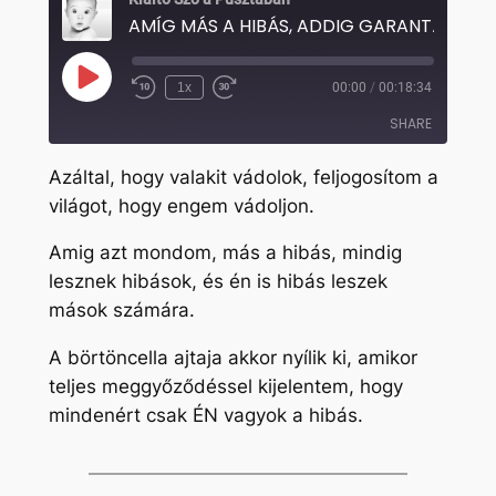
AMÍG MÁS A
Play
1x
00:00
/
00:18:34
Rewind
Fast
Episode
10
Forward
SHARE
Seconds
30
seconds
Azáltal, hogy valakit vádolok, feljogosítom a
SHARE
világot, hogy engem vádoljon.
LINK
Amig azt mondom, más a hibás, mindig
EMBED
lesznek hibások, és én is hibás leszek
mások számára.
A börtöncella ajtaja akkor nyílik ki, amikor
teljes meggyőződéssel kijelentem, hogy
mindenért csak ÉN vagyok a hibás.