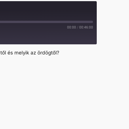
00:00
/
00:46:00
ől és melyik az ördögtől?