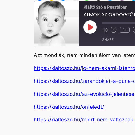
Kiáltó Szó a Pusztában
ÁLMOK AZ ÖRDÖGTŐ
Play
1x
Mute/Unmute
Rewind
Episode
Episode
10
SHARE
Seconds
Azt mondják, nem minden álom van Istentő
SHARE
https://kialtoszo.hu/jo-nem-akarni-istenro
LINK
https://kialtoszo.hu/zarandoklat-a-duna-
EMBED
https://kialtoszo.hu/az-evolucio-jelentese
https://kialtoszo.hu/onfeledt/
https://kialtoszo.hu/miert-nem-valtoznak