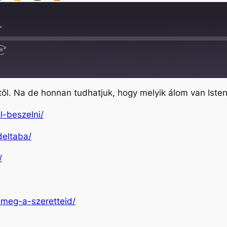
L
Fast
Forward
30
seconds
l. Na de honnan tudhatjuk, hogy melyik álom van Istent
l-beszelni/
deltaba/
/
-meg-a-szeretteid/