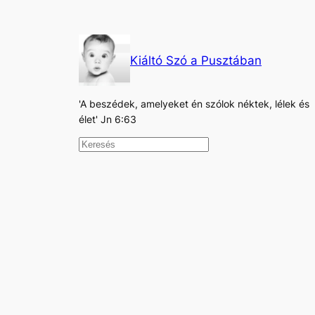
Kiáltó Szó a Pusztában
'A beszédek, amelyeket én szólok néktek, lélek és
élet' Jn 6:63
K
e
r
e
s
é
s