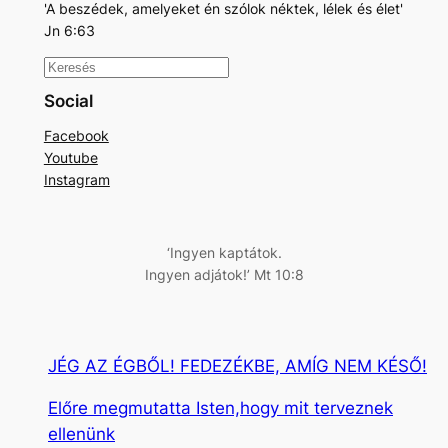
'A beszédek, amelyeket én szólok néktek, lélek és élet'
Jn 6:63
K
e
Social
r
Facebook
e
Youtube
s
Instagram
é
s
‘Ingyen kaptátok.
Ingyen adjátok!’ Mt 10:8
JÉG AZ ÉGBŐL! FEDEZÉKBE, AMÍG NEM KÉSŐ!
Előre megmutatta Isten,hogy mit terveznek
ellenünk