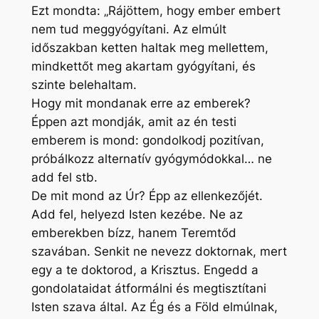
Ezt mondta: „Rájöttem, hogy ember embert
nem tud meggyógyítani. Az elmúlt
időszakban ketten haltak meg mellettem,
mindkettőt meg akartam gyógyítani, és
szinte belehaltam.
Hogy mit mondanak erre az emberek?
Éppen azt mondják, amit az én testi
emberem is mond: gondolkodj pozitívan,
próbálkozz alternatív gyógymódokkal… ne
add fel stb.
De mit mond az Úr? Épp az ellenkezőjét.
Add fel, helyezd Isten kezébe. Ne az
emberekben bízz, hanem Teremtőd
szavában. Senkit ne nevezz doktornak, mert
egy a te doktorod, a Krisztus. Engedd a
gondolataidat átformálni és megtisztítani
Isten szava által. Az Ég és a Föld elmúlnak,