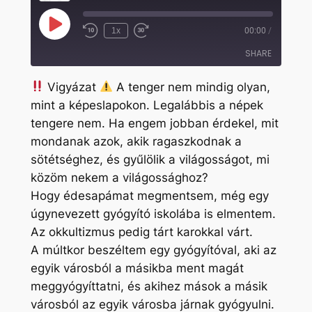
Play
1x
00:00
/
Rewind
Fast
Episode
10
Forward
SHARE
Seconds
30
seconds
Vigyázat
A tenger nem mindig olyan,
SHARE
mint a képeslapokon. Legalábbis a népek
tengere nem. Ha engem jobban érdekel, mit
LINK
mondanak azok, akik ragaszkodnak a
EMBED
sötétséghez, és gyűlölik a világosságot, mi
közöm nekem a világossághoz?
Hogy édesapámat megmentsem, még egy
úgynevezett gyógyító iskolába is elmentem.
Az okkultizmus pedig tárt karokkal várt.
A múltkor beszéltem egy gyógyítóval, aki az
egyik városból a másikba ment magát
meggyógyíttatni, és akihez mások a másik
városból az egyik városba járnak gyógyulni.