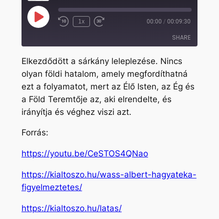
Play
1x
00:00
/
00:09:30
Rewind
Fast
Episode
10
Forward
SHARE
Seconds
30
seconds
Elkezdődött a sárkány leleplezése. Nincs
SHARE
olyan földi hatalom, amely megfordíthatná
ezt a folyamatot, mert az Élő Isten, az Ég és
LINK
a Föld Teremtője az, aki elrendelte, és
EMBED
irányítja és véghez viszi azt.
Forrás:
https://youtu.be/CeSTOS4QNao
https://kialtoszo.hu/wass-albert-hagyateka-
figyelmeztetes/
https://kialtoszo.hu/latas/