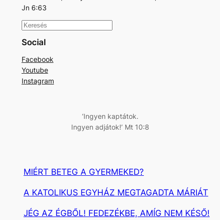
Jn 6:63
K
e
Social
r
Facebook
e
Youtube
s
Instagram
é
s
‘Ingyen kaptátok.
Ingyen adjátok!’ Mt 10:8
MIÉRT BETEG A GYERMEKED?
A KATOLIKUS EGYHÁZ MEGTAGADTA MÁRIÁT
JÉG AZ ÉGBŐL! FEDEZÉKBE, AMÍG NEM KÉSŐ!