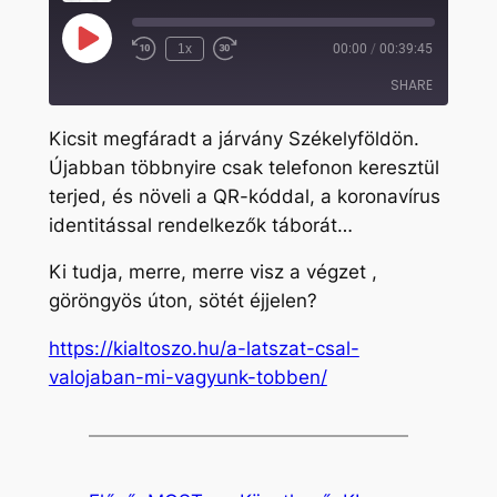
Play
1x
00:00
/
00:39:45
Rewind
Fast
Episode
10
Forward
SHARE
Seconds
30
seconds
Kicsit megfáradt a járvány Székelyföldön.
SHARE
Újabban többnyire csak telefonon keresztül
terjed, és növeli a QR-kóddal, a koronavírus
LINK
identitással rendelkezők táborát…
EMBED
Ki tudja, merre, merre visz a végzet ,
göröngyös úton, sötét éjjelen?
https://kialtoszo.hu/a-latszat-csal-
valojaban-mi-vagyunk-tobben/