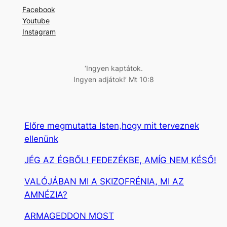
r
Facebook
e
Youtube
s
Instagram
é
s
‘Ingyen kaptátok.
Ingyen adjátok!’ Mt 10:8
Előre megmutatta Isten,hogy mit terveznek
ellenünk
JÉG AZ ÉGBŐL! FEDEZÉKBE, AMÍG NEM KÉSŐ!
VALÓJÁBAN MI A SKIZOFRÉNIA, MI AZ
AMNÉZIA?
ARMAGEDDON MOST