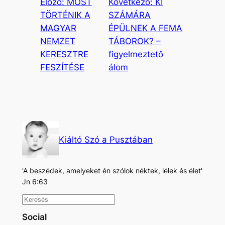
Előző:
MOST
Következő:
KI
TÖRTÉNIK A
SZÁMÁRA
MAGYAR
ÉPÜLNEK A FEMA
NEMZET
TÁBOROK? –
KERESZTRE
figyelmeztető
FESZÍTÉSE
álom
Kiáltó Szó a Pusztában
'A beszédek, amelyeket én szólok néktek, lélek és élet'
Jn 6:63
K
e
Social