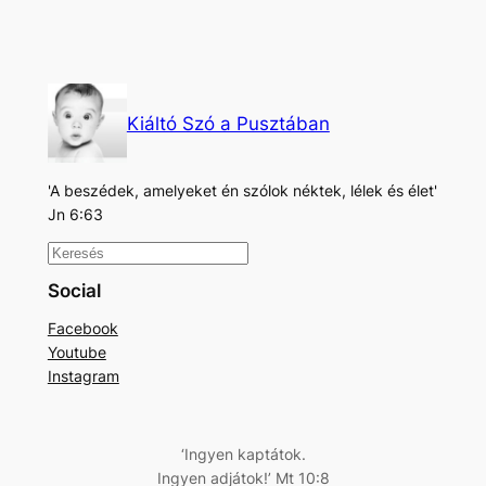
Kiáltó Szó a Pusztában
'A beszédek, amelyeket én szólok néktek, lélek és élet'
Jn 6:63
K
e
Social
r
Facebook
e
Youtube
s
Instagram
é
s
‘Ingyen kaptátok.
Ingyen adjátok!’ Mt 10:8