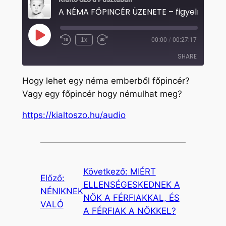
Play
1x
00:00
/
00:27:17
Rewind
Fast
Episode
10
Forward
SHARE
Seconds
30
seconds
Hogy lehet egy néma emberből főpincér?
SHARE
Vagy egy főpincér hogy némulhat meg?
LINK
https://kialtoszo.hu/audio
EMBED
Következő:
MIÉRT
Előző:
ELLENSÉGESKEDNEK A
NÉNIKNEK
NŐK A FÉRFIAKKAL, ÉS
VALÓ
A FÉRFIAK A NŐKKEL?