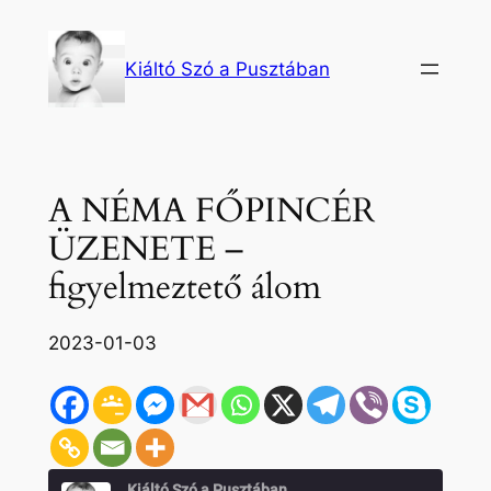
Ugrás
a
Kiáltó Szó a Pusztában
tartalomhoz
A NÉMA FŐPINCÉR
ÜZENETE –
figyelmeztető álom
2023-01-03
Kiáltó Szó a Pusztában