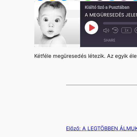
Kiáltó Szó a Pusztában
A MEGÜRESEDÉS JELE
Play
1x
Mute/Unmute
Rewind
Episode
Episode
10
SHARE
Seconds
Kétféle megüresedés létezik. Az egyik élet
SHARE
LINK
EMBED
Előző:
A LEGTÖBBEN ÁLMU