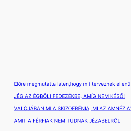
r
e
s
é
s
Előre megmutatta Isten,hogy mit terveznek ellen
JÉG AZ ÉGBŐL! FEDEZÉKBE, AMÍG NEM KÉSŐ!
VALÓJÁBAN MI A SKIZOFRÉNIA, MI AZ AMNÉZIA
AMIT A FÉRFIAK NEM TUDNAK JÉZABELRŐL