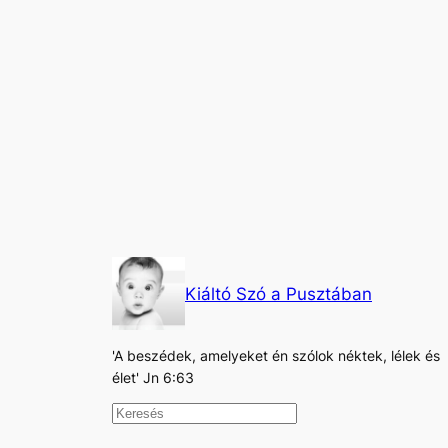
Kiáltó Szó a Pusztában
'A beszédek, amelyeket én szólok néktek, lélek és
élet' Jn 6:63
K
e