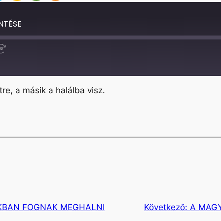
NTÉSE
Fast
Forward
30
seconds
re, a másik a halálba visz.
KBAN FOGNAK MEGHALNI
Következő:
A MAG