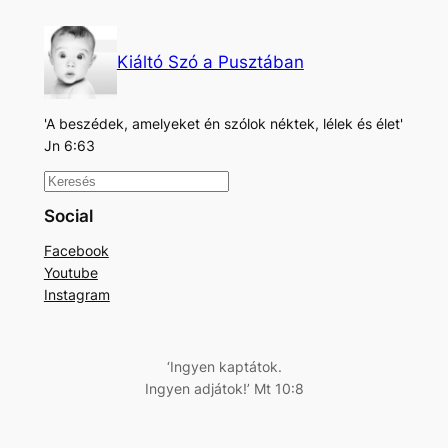
Kiáltó Szó a Pusztában
'A beszédek, amelyeket én szólok néktek, lélek és élet'
Jn 6:63
K
e
Social
r
Facebook
e
Youtube
s
Instagram
é
s
‘Ingyen kaptátok.
Ingyen adjátok!’ Mt 10:8