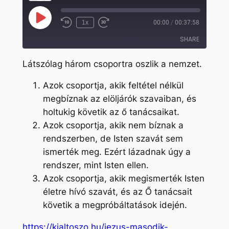
Play
1x
00:00
/
00:37:58
Rewind
Fast
Episode
10
Forward
SHARE
Seconds
30
seconds
Látszólag három csoportra oszlik a nemzet.
SHARE
Azok csoportja, akik feltétel nélkül
LINK
megbíznak az elöljárók szavaiban, és
EMBED
holtukig követik az ő tanácsaikat.
Azok csoportja, akik nem bíznak a
rendszerben, de Isten szavát sem
ismerték meg. Ezért lázadnak úgy a
rendszer, mint Isten ellen.
Azok csoportja, akik megismerték Isten
életre hívó szavát, és az Ő tanácsait
követik a megpróbáltatások idején.
https://kialtoszo.hu/jezus-masodik-