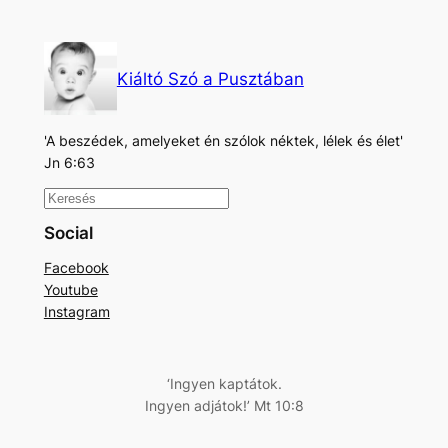
Kiáltó Szó a Pusztában
'A beszédek, amelyeket én szólok néktek, lélek és élet'
Jn 6:63
K
e
Social
r
Facebook
e
Youtube
s
Instagram
é
s
‘Ingyen kaptátok.
Ingyen adjátok!’ Mt 10:8