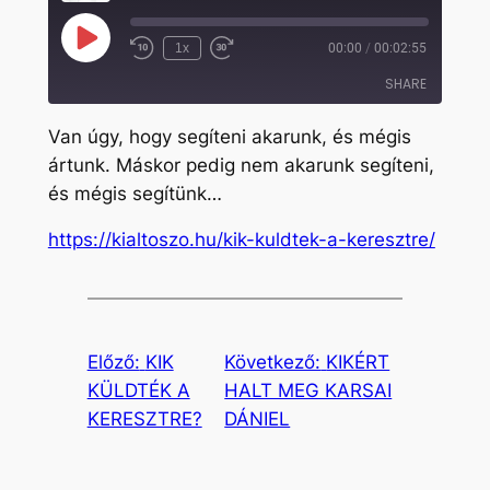
Play
1x
00:00
/
00:02:55
Rewind
Fast
Episode
10
Forward
SHARE
Seconds
30
seconds
Van úgy, hogy segíteni akarunk, és mégis
SHARE
ártunk. Máskor pedig nem akarunk segíteni,
és mégis segítünk…
LINK
EMBED
https://kialtoszo.hu/kik-kuldtek-a-keresztre/
Előző:
KIK
Következő:
KIKÉRT
KÜLDTÉK A
HALT MEG KARSAI
KERESZTRE?
DÁNIEL