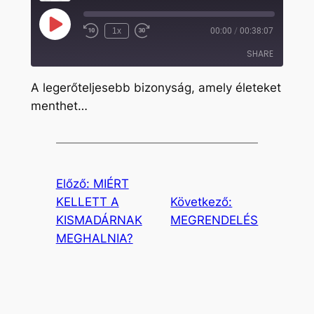
Play
1x
00:00
/
00:38:07
Rewind
Fast
Episode
10
Forward
SHARE
Seconds
30
seconds
A legerőteljesebb bizonyság, amely életeket
SHARE
menthet…
LINK
EMBED
Előző:
MIÉRT
KELLETT A
Következő:
KISMADÁRNAK
MEGRENDELÉS
MEGHALNIA?