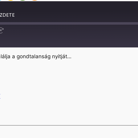
ZDETE
Fast
Forward
30
seconds
lálja a gondtalanság nyitját…
/