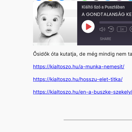
Kiáltó Szó a Pusztában
A GONDTALANSÁG KE
Play
1x
Mute/Unmute
Rewind
Episode
Episode
10
SHARE
Seconds
Ősidők óta kutatja, de még mindig nem ta
SHARE
https://kialtoszo.hu/a-munka-nemesit/
LINK
https://kialtoszo.hu/hosszu-elet-titka/
EMBED
https://kialtoszo.hu/en-a-buszke-szekely