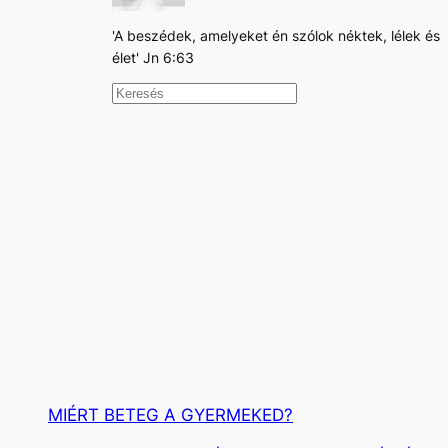
'A beszédek, amelyeket én szólok néktek, lélek és
élet' Jn 6:63
K
e
r
e
s
é
s
MIÉRT BETEG A GYERMEKED?