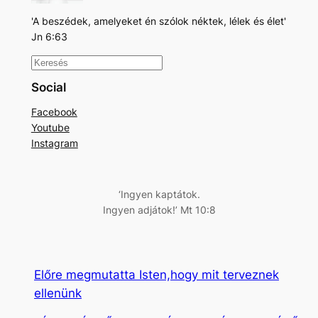
'A beszédek, amelyeket én szólok néktek, lélek és élet'
Jn 6:63
K
e
Social
r
Facebook
e
Youtube
s
Instagram
é
s
‘Ingyen kaptátok.
Ingyen adjátok!’ Mt 10:8
Előre megmutatta Isten,hogy mit terveznek
ellenünk