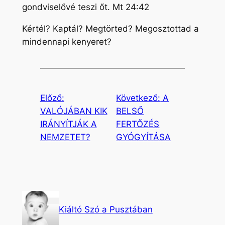
gondviselővé teszi őt. Mt 24:42
Kértél? Kaptál? Megtörted? Megosztottad a
mindennapi kenyeret?
Előző:
Következő:
A
VALÓJÁBAN KIK
BELSŐ
IRÁNYÍTJÁK A
FERTŐZÉS
NEMZETET?
GYÓGYÍTÁSA
Kiáltó Szó a Pusztában