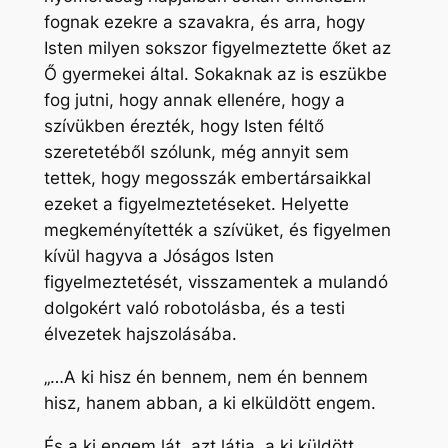
fognak ezekre a szavakra, és arra, hogy
Isten milyen sokszor figyelmeztette őket az
Ő gyermekei által. Sokaknak az is eszükbe
fog jutni, hogy annak ellenére, hogy a
szívükben érezték, hogy Isten féltő
szeretetéből szólunk, még annyit sem
tettek, hogy megosszák embertársaikkal
ezeket a figyelmeztetéseket. Helyette
megkeményítették a szívüket, és figyelmen
kívül hagyva a Jóságos Isten
figyelmeztetését, visszamentek a mulandó
dolgokért való robotolásba, és a testi
élvezetek hajszolásába.
„…A ki hisz én bennem, nem én bennem
hisz, hanem abban, a ki elküldött engem.
És a ki engem lát, azt látja, a ki küldött