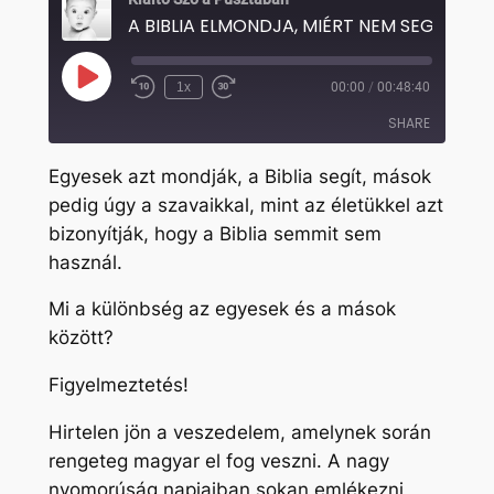
Play
1x
00:00
/
00:48:40
Rewind
Fast
Episode
10
Forward
SHARE
Seconds
30
seconds
Egyesek azt mondják, a Biblia segít, mások
SHARE
pedig úgy a szavaikkal, mint az életükkel azt
bizonyítják, hogy a Biblia semmit sem
LINK
használ.
EMBED
Mi a különbség az egyesek és a mások
között?
Figyelmeztetés!
Hirtelen jön a veszedelem, amelynek során
rengeteg magyar el fog veszni. A nagy
nyomorúság napjaiban sokan emlékezni