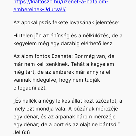
https://kialtoszo.hu/uzenet-a-hatalom-
embereinek-‼durva‼/
Az apokalipszis fekete lovasának jelentése:
Hirtelen jön az éhínség és a nélkülözés, de a
kegyelem még egy darabig elérhető lesz.
Az álom fontos üzenete: Bor még van, de
már nem kell senkinek. Tehát a kegyelem
még tart, de az emberek már annyira el
vannak hidegülve, hogy nem tudják
elfogadni azt.
„És hallék a négy lelkes állat közt szózatot, a
mely ezt mondja vala: A búzának mérczéje
egy dénár, és az árpának három mérczéje
egy dénár; de a bort és az olajt ne bántsd.”
Jel 6:6