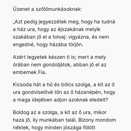
Üzenet a szőlőmunkásoknak:
„Azt pedig jegyezzétek meg, hogy ha tudná
a ház ura, hogy az éjszakának melyik
szakában jő el a tolvaj: vigyázna, és nem
engedné, hogy házába törjön.
Azért legyetek készen ti is; mert a mely
órában nem gondoljátok, abban jő el az
embernek Fia.
Kicsoda hát a hű és bölcs szolga, a kit az ő
ura gondviselővé tőn az ő házanépén, hogy
a maga idejében adjon azoknak eledelt?
Boldog az a szolga, a kit az ő ura, mikor
haza jő, ily munkában talál. Bizony mondom
néktek, hogy minden jószága fölött